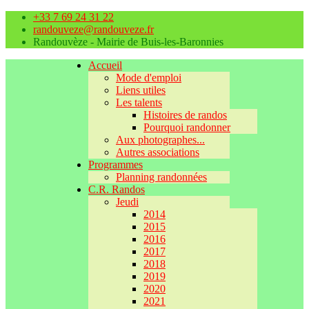
+33 7 69 24 31 22
randouveze@randouveze.fr
Randouvèze - Mairie de Buis-les-Baronnies
Accueil
Mode d'emploi
Liens utiles
Les talents
Histoires de randos
Pourquoi randonner
Aux photographes...
Autres associations
Programmes
Planning randonnées
C.R. Randos
Jeudi
2014
2015
2016
2017
2018
2019
2020
2021