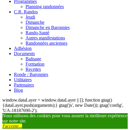
Programmes
Planning randonnées
C.R. Randos
Jeudi
Dimanche
Dimanche en Baronnies
Rando-Santé
Autres manifestations
Randonnées anciennes
Adhésion
Documents
Balisage
Formation
Recettes
Ronde / Baronnies
Utilitaires
Partenaires
Blog
window.dataLayer = window.dataLayer || []; function gtag()
{dataLayer.push(arguments);} gtag('js', new Date()); gtag('config',
'UA-18187690-2');
Nous utilisons des cookies pour vous assurer la meilleure expérience
sur notre site.
J'accepte...