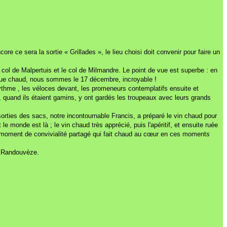
e ce sera la sortie « Grillades », le lieu choisi doit convenir pour faire un
e col de Malpertuis et le col de Milmandre. Le point de vue est superbe : en
presque chaud, nous sommes le 17 décembre, incroyable !
thme , les véloces devant, les promeneurs contemplatifs ensuite et
, quand ils étaient gamins, y ont gardés les troupeaux avec leurs grands
sorties des sacs, notre incontournable Francis, a préparé le vin chaud pour
e monde est là ; le vin chaud très apprécié, puis l'apéritif, et ensuite ruée
nd moment de convivialité partagé qui fait chaud au cœur en ces moments
de Randouvèze.