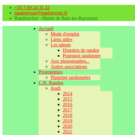
+33 7 69 24 31 22
randouveze@randouveze.fr
Randouvèze - Mairie de Buis-les-Baronnies
Accueil
Mode d'emploi
Liens utiles
Les talents
Histoires de randos
Pourquoi randonner
Aux photographes...
Autres associations
Programmes
Planning randonnées
C.R. Randos
Jeudi
2014
2015
2016
2017
2018
2019
2020
2021