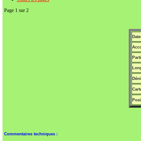
Page 1 sur 2
Date
Acco
Part
Long
Déni
Cart
Posi
Commentaires techniques :