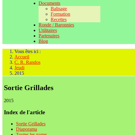
Documents
Balisage
Formation
Recettes
Ronde / Baronnies
Utilitaires
Partenaires
Blog
Vous êtes ici :
Accueil
C. R. Randos
Jeudi
2015
Sortie Grillades
2015
Index de l'article
Sortie Grillades
Diaporama
Toutes les pages