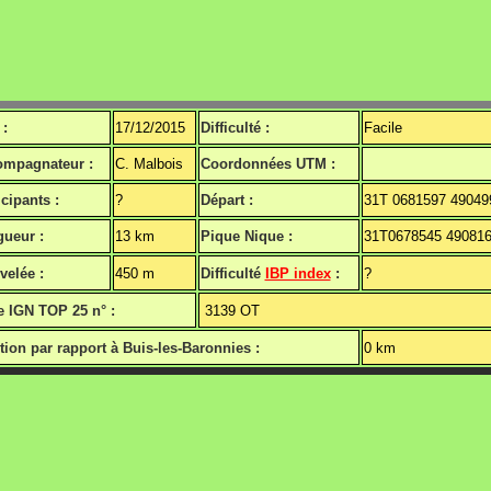
 :
17/12/2015
Difficulté :
Facile
mpagnateur :
C. Malbois
Coordonnées UTM :
icipants :
?
Départ :
31T 0681597 49049
ueur :
13 km
Pique Nique :
31T0678545 49081
velée :
450 m
Difficulté
IBP index
:
?
e IGN TOP 25 n° :
3139 OT
tion par rapport à Buis-les-Baronnies :
0 km