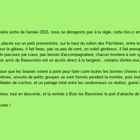
re sortie de l'année 2015, nous ne dérogeons pas à la règle, cette fois-ci encor
n placée sur un petit promontoire, sur le haut du vallon des Péchières, entre l
e sur le gâteau, il fait beau, pas ou peu de vent, un soleil généreux, il fait 
 le parcours par cœur, pas besoin d'accompagnateur, chacun montera à son ry
s amis de Beauvoisin ont un accès direct à la bergerie ; certains d'entre eux
pour que les braises soient à point pour faire cuire toutes les bonnes choses 
 mêmes, ensuite de petits groupes se sont formés pendant la montée, puis tout l
rillades de cochon, et un partage total entre les randonneurs se réalise, gra
etour, tout en descente, et la rentrée à Buis les Baronnies le port d’attache 
.
tures !