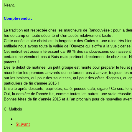
Néant.
Compte-rendu :
La tradition est respectée chez les marcheurs de Randouvèze ; pour la derniè
feu de camp en toute sécurité et d'un accès relativement facile .
Cette année le site choisi est la bergerie « des Cades », une ruine très bie
enfilade nous avons toute la vallée de l'Ouvèze qui s'offre à la vue ; ceris
Cet endroit est aussi intéressant car 99 % des randouvèziens connaissent
certains ne viendront pas à Buis mais partiront directement de chez eux. No
parents !
Dés le début de matinée, un petit groupe est monté pour préparer le feu et 
réconforter les premiers arrivants qui ne tardent pas à arriver, toujours les
sur les braises, qui pour des saucisses, qui pour des côtes d'agneau, ou g
particuliers de fin d'année 2015 !
Ensuite après desserts, papillotes, café, pousse-café, cigare ! Ce sera le r
Oui, la dernière de l'année fut, comme toutes les autres, une vraie réussite
Bonnes fêtes de fin d'année 2015 et à l'an prochain pour de nouvelles aven
C. Malbois
Suivant