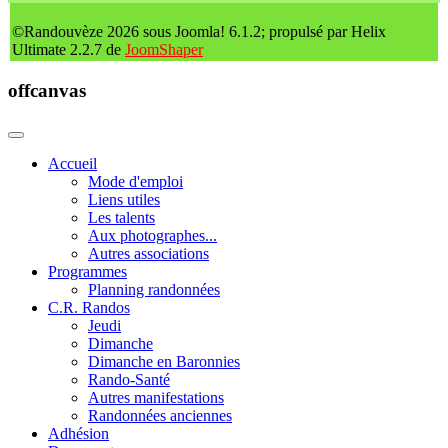
©Randouvèze 2026 sous Joomla! 6.1.2; propulsé par Helix
Ultimate 2.2.7 de
JoomShaper
offcanvas
Accueil
Mode d'emploi
Liens utiles
Les talents
Aux photographes...
Autres associations
Programmes
Planning randonnées
C.R. Randos
Jeudi
Dimanche
Dimanche en Baronnies
Rando-Santé
Autres manifestations
Randonnées anciennes
Adhésion