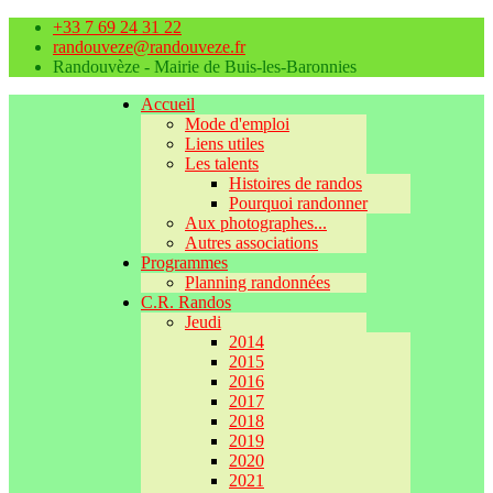
+33 7 69 24 31 22
randouveze@randouveze.fr
Randouvèze - Mairie de Buis-les-Baronnies
Accueil
Mode d'emploi
Liens utiles
Les talents
Histoires de randos
Pourquoi randonner
Aux photographes...
Autres associations
Programmes
Planning randonnées
C.R. Randos
Jeudi
2014
2015
2016
2017
2018
2019
2020
2021