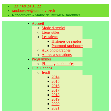
+33 7 69 24 31 22
randouveze@randouveze.fr
Randouvèze - Mairie de Buis-les-Baronnies
Accueil
Mode d'emploi
Liens utiles
Les talents
Histoires de randos
Pourquoi randonner
Aux photographes...
Autres associations
Programmes
Planning randonnées
C.R. Randos
Jeudi
2014
2015
2016
2017
2018
2019
2020
2021