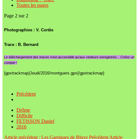
Toutes les pages
Page 2 sur 2
Photographies : V. Cortès
Trace : B. Bernard
Le
téléchargement des traces n'est accessible qu'aux visiteurs enregistrés... Créez un
compte !
{gpxtrackmap}Jeudi/2016/montguers.gpx{/gpxtrackmap}
Précédent
Drôme
Difficile
FETISSON Daniel
2016
Article précédent : Les Garrigues de Bluye
Précédent
Article