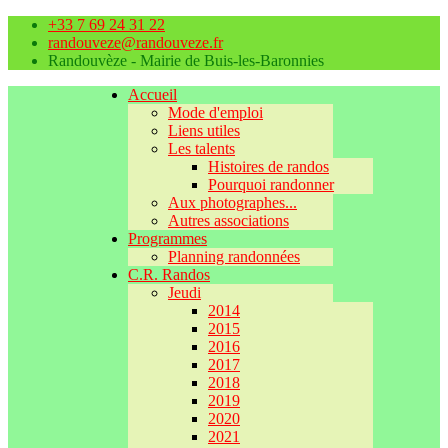
+33 7 69 24 31 22
randouveze@randouveze.fr
Randouvèze - Mairie de Buis-les-Baronnies
Accueil
Mode d'emploi
Liens utiles
Les talents
Histoires de randos
Pourquoi randonner
Aux photographes...
Autres associations
Programmes
Planning randonnées
C.R. Randos
Jeudi
2014
2015
2016
2017
2018
2019
2020
2021