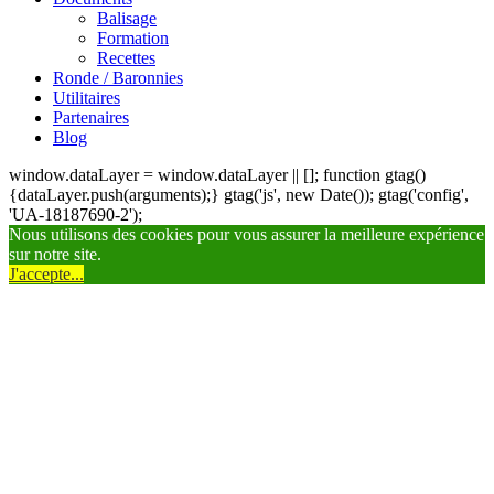
Balisage
Formation
Recettes
Ronde / Baronnies
Utilitaires
Partenaires
Blog
window.dataLayer = window.dataLayer || []; function gtag()
{dataLayer.push(arguments);} gtag('js', new Date()); gtag('config',
'UA-18187690-2');
Nous utilisons des cookies pour vous assurer la meilleure expérience
sur notre site.
J'accepte...