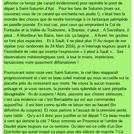
affronter ce temps (de canard évidemment) pour rejoindre le point de
départ à Saint-Saturnin d’Apt... Pour les fans de Saturnin (mais oui,
souvenez-vous de ce canard qui enchanta nos jeudis !), c’était bien la
moindre des choses que de rendre hommage à ce fantasque palmipède
en pareille journée. En tout cas, pour ceux qui empruntent le Col de
Fontaube et la Vallée du Toulourenc, à Brantes, il pleut... A Savoillans, il
pleut... A Montbrun les Bains, bien sûr, ça baigne ... A Aurel, les gouttes
se font plus espacées... Et à Sault, il ne pleut plus !!! Au risque de me
répéter (voir randonnée du 24 Mars 2016), je m’interroge toujours quant à
l’honnêteté de celui qui inventa l’expression « il pleut à Sault »... Ses
observations météorologiques sont, à tout le moins, imprécises,
fantaisistes voire quasiment diffamatoires !
Poursuivant notre route vers Saint-Saturnin, le ciel bleu réapparaît
progressivement et c’est un beau soleil matinal qui nous accueille sur la
placette près du monument aux morts. Ne voyez là aucun mauvais
présage et, je vous rassure, la journée sera splendide et sans péripétie
désagréable : fin du suspens ! Alors, passons aux choses sérieuses,
c’est une évidence car c’est Bernadette qui est aux commandes
aujourd’hui : il est bien connu qu’elle ne laisse rien au hasard (fin
définitive du suspens). Et nous partons à l’assaut de la première pente,
sans faiblir... Qu’y-a-t-il donc pour justifier un tel départ ? Ce beau moulin
à vent qui domine la cité ? Nous sommes en Provence et l’ombre de
Daudet plane toujours sur ce territoire. Ou bien est-ce celle d’un Don
Quichotte qui aurait troqué sa pique pour des bâtons de marche ? Ce