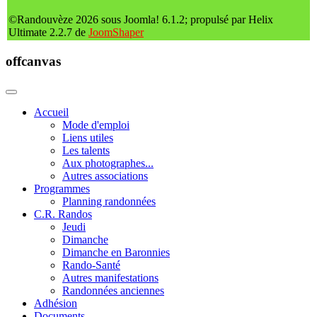
©Randouvèze 2026 sous Joomla! 6.1.2; propulsé par Helix
Ultimate 2.2.7 de
JoomShaper
offcanvas
Accueil
Mode d'emploi
Liens utiles
Les talents
Aux photographes...
Autres associations
Programmes
Planning randonnées
C.R. Randos
Jeudi
Dimanche
Dimanche en Baronnies
Rando-Santé
Autres manifestations
Randonnées anciennes
Adhésion
Documents