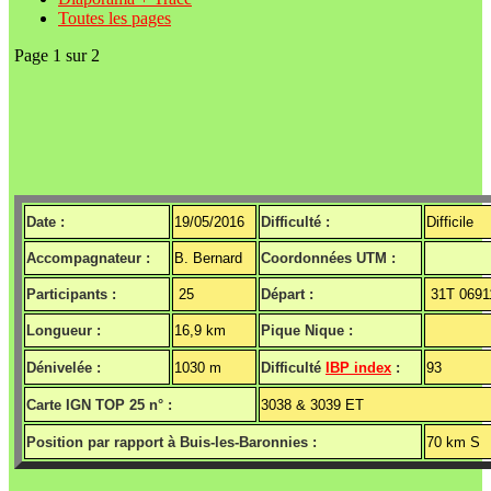
Toutes les pages
Page 1 sur 2
Date :
19/05/2016
Difficulté :
Difficile
Accompagnateur :
B. Bernard
Coordonnées UTM :
Participants :
25
Départ :
31T 0691
Longueur :
16,9 km
Pique Nique :
Dénivelée :
1030 m
Difficulté
IBP index
:
93
Carte IGN TOP 25 n° :
3038 & 3039 ET
Position par rapport à Buis-les-Baronnies :
70 km S