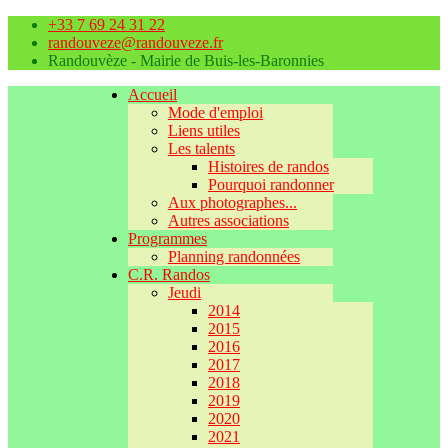
+33 7 69 24 31 22
randouveze@randouveze.fr
Randouvèze - Mairie de Buis-les-Baronnies
Accueil
Mode d'emploi
Liens utiles
Les talents
Histoires de randos
Pourquoi randonner
Aux photographes...
Autres associations
Programmes
Planning randonnées
C.R. Randos
Jeudi
2014
2015
2016
2017
2018
2019
2020
2021