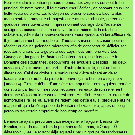
Pour rejoindre le sentier qui nous mènera aux ayguiers qui sont le but
principal de notre sortie, il faut contourner l’édifice, en passant sous une
belle voute de pierre. Là, le donjon se présente sous sa face la plus
monumentale, immense et majestueuse muraille, abrupte, percée de
quelques rares ouvertures : impressionnant ouvrage dont l’austérité
souligne la puissance... Fin de la visite des ruines de la citadelle
médiévale, début de la promenade dans cette garrigue où les effluves de
thym embaument l’atmosphère. D’aucuns saisiront l’occasion pour en
récolter quelques poignées odorantes afin de concocter de délicieuses
recettes d’antan. La large piste des Lays nous emmène vers Les
Gavagnols, longeant le Ravin du Château, puis, une fois passé le
Domaine des Roumanes, découvrons les ayguiers Bessons : les deux
ouvrages, à ciel ouvert, de part et d’autre de la piste, sont de belle
dimension. Celui de droite a la particularité d’être séparé en deux
bassins par une arche de pierre (en provençal, « besson » signifie «
jumeau »). C’est le début d’une série remarquable : ces ayguiers, ont été
construits par les hommes pour récupérer les eaux de ruissellement
dans une région où la ressource est rare. En effet, le sous-sol creusé de
nombreuses failles ou avens ne retient pas cette eau si précieuse qui ne
réapparaît qu’à la résurgence de Fontaine de Vaucluse, après un long
parcours souterrain empreint de beaucoup de mystère.
Bernadette ayant prévu une pause-déjeuner à l’ayguier Besson de
Baralier, c’est là que se fera le prochain arrêt : mais, « Ô rage, Ô
désespoir », les lieux sont déjà squattés par un groupe de randonneurs