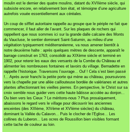
moulin est le dernier des quatre moulins, datant du XVIIème siècle, qui
subsiste encore, en relativement bon état, et témoigne d’une agriculture
autrefois vouée essentiellement aux céréales.
Un coup de sifflet autoritaire rappelle au groupe que le périple ne fait que
commencer, il faut aller de l’avant. Sur les plaques de rochers qui
rappellent que nous sommes ici sur la grande dalle calcaire des Monts
du Vaucluse, le sentier dominant Saint-Saturnin, au milieu d’une
végétation typiquement méditerranéenne, va nous amener bientôt à
notre deuxième halte : après quelques mètres de descente, apparaît le
barrage construit en 1763, consolidé au XIXème siècle et terminé en
1902, pour retenir les eaux des versants de la Combe du Château et
alimenter les nombreuses fontaines et lavoirs du village. Bernadette en
rappelle l’historique. Traversons l’ouvrage... Ouf ! Cela s’est bien passé
!... Après avoir franchi la petite porte qui mène au château, poursuivons
vers la chapelle par une allée caillouteuse bordée de valérianes et autres
plantes affectionnant les vieilles pierres. En perspective, le Christ sur sa
croix semble nous guider vers cette haute bâtisse accolée au donjon...
Ou bien vers les Cieux ? Le méritons-nous ? Plus prosaïquement,
abaissons le regard vers le village pour découvrir les anciennes
enceintes (des XIIIème, XIVème et XVIème siècles) du château,
dominant la Vallée du Calavon... Puis le clocher de l’Eglise... Les
collines du Luberon... Les ocres de Roussillon bien visibles formant
cette tache de couleur au loin.