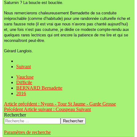
Saturnin ? La boucle est bouclée.
Nous remercierons chaleureusement Bernadette de sa conduite
irréprochable (comme d’habitude) pour une randonnée culturelle riche et
sans fausse note (il est vrai que nous n’avons pas chanté aujourd’hui)
et, une fois n’est pas coutume, je dédie ce modeste compte-rendu aux
quelques rares lectrices qui ont encore la patience de me lire et qui se
reconnaîtront peut-être.
Gérard Langlois.
Suivant
Vaucluse
Difficile
BERNARD Bernadette
2016
Article précédent : Nyons - Tour St Jaume - Garde Grosse
Précédent
Article suivant : Couspeau
Suivant
Rechercher
Rechercher
Paramètres de recherche