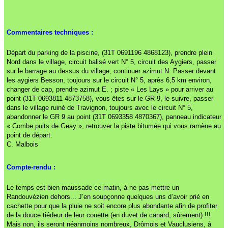
Commentaires techniques :
Départ du parking de la piscine, (31T 0691196 4868123), prendre plein
Nord dans le village, circuit balisé vert N° 5, circuit des Aygiers, passer
sur le barrage au dessus du village, continuer azimut N. Passer devant
les aygiers Besson, toujours sur le circuit N° 5, après 6,5 km environ,
changer de cap, prendre azimut E. ; piste « Les Lays » pour arriver au
point (31T 0693811 4873758), vous êtes sur le GR 9, le suivre, passer
dans le village ruiné de Travignon, toujours avec le circuit N° 5,
abandonner le GR 9 au point (31T 0693358 4870367), panneau indicateur
« Combe puits de Geay », retrouver la piste bitumée qui vous ramène au
point de départ.
C. Malbois
Compte-rendu :
Le temps est bien maussade ce matin, à ne pas mettre un
Randouvèzien dehors... J’en soupçonne quelques uns d’avoir prié en
cachette pour que la pluie ne soit encore plus abondante afin de profiter
de la douce tiédeur de leur couette (en duvet de canard, sûrement) !!!
Mais non, ils seront néanmoins nombreux, Drômois et Vauclusiens, à