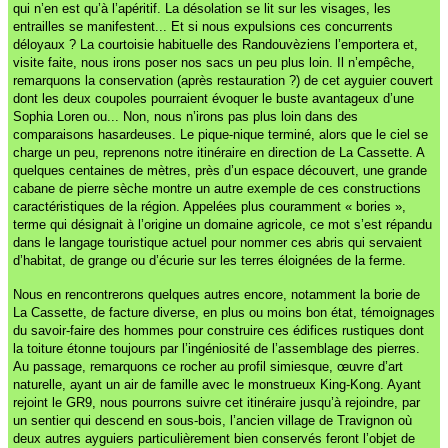
qui n’en est qu’à l’apéritif. La désolation se lit sur les visages, les
entrailles se manifestent... Et si nous expulsions ces concurrents
déloyaux ? La courtoisie habituelle des Randouvèziens l’emportera et,
visite faite, nous irons poser nos sacs un peu plus loin. Il n’empêche,
remarquons la conservation (après restauration ?) de cet ayguier couvert
dont les deux coupoles pourraient évoquer le buste avantageux d’une
Sophia Loren ou... Non, nous n’irons pas plus loin dans des
comparaisons hasardeuses. Le pique-nique terminé, alors que le ciel se
charge un peu, reprenons notre itinéraire en direction de La Cassette. A
quelques centaines de mètres, près d’un espace découvert, une grande
cabane de pierre sèche montre un autre exemple de ces constructions
caractéristiques de la région. Appelées plus couramment « bories »,
terme qui désignait à l’origine un domaine agricole, ce mot s’est répandu
dans le langage touristique actuel pour nommer ces abris qui servaient
d’habitat, de grange ou d’écurie sur les terres éloignées de la ferme.
Nous en rencontrerons quelques autres encore, notamment la borie de
La Cassette, de facture diverse, en plus ou moins bon état, témoignages
du savoir-faire des hommes pour construire ces édifices rustiques dont
la toiture étonne toujours par l’ingéniosité de l’assemblage des pierres.
Au passage, remarquons ce rocher au profil simiesque, œuvre d’art
naturelle, ayant un air de famille avec le monstrueux King-Kong. Ayant
rejoint le GR9, nous pourrons suivre cet itinéraire jusqu’à rejoindre, par
un sentier qui descend en sous-bois, l’ancien village de Travignon où
deux autres ayguiers particulièrement bien conservés feront l’objet de