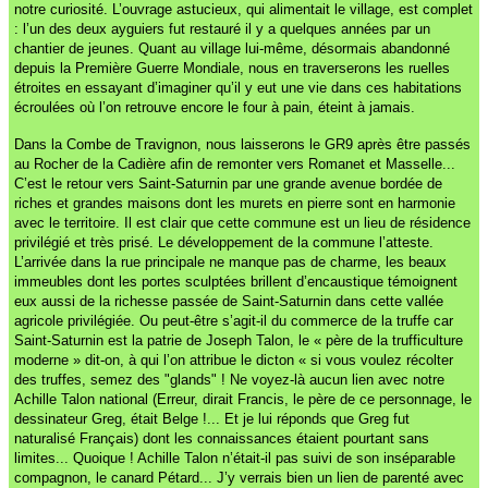
notre curiosité. L’ouvrage astucieux, qui alimentait le village, est complet
: l’un des deux ayguiers fut restauré il y a quelques années par un
chantier de jeunes. Quant au village lui-même, désormais abandonné
depuis la Première Guerre Mondiale, nous en traverserons les ruelles
étroites en essayant d’imaginer qu’il y eut une vie dans ces habitations
écroulées où l’on retrouve encore le four à pain, éteint à jamais.
Dans la Combe de Travignon, nous laisserons le GR9 après être passés
au Rocher de la Cadière afin de remonter vers Romanet et Masselle...
C’est le retour vers Saint-Saturnin par une grande avenue bordée de
riches et grandes maisons dont les murets en pierre sont en harmonie
avec le territoire. Il est clair que cette commune est un lieu de résidence
privilégié et très prisé. Le développement de la commune l’atteste.
L’arrivée dans la rue principale ne manque pas de charme, les beaux
immeubles dont les portes sculptées brillent d’encaustique témoignent
eux aussi de la richesse passée de Saint-Saturnin dans cette vallée
agricole privilégiée. Ou peut-être s’agit-il du commerce de la truffe car
Saint-Saturnin est la patrie de Joseph Talon, le « père de la trufficulture
moderne » dit-on, à qui l’on attribue le dicton « si vous voulez récolter
des truffes, semez des "glands" ! Ne voyez-là aucun lien avec notre
Achille Talon national (Erreur, dirait Francis, le père de ce personnage, le
dessinateur Greg, était Belge !... Et je lui réponds que Greg fut
naturalisé Français) dont les connaissances étaient pourtant sans
limites... Quoique ! Achille Talon n’était-il pas suivi de son inséparable
compagnon, le canard Pétard... J’y verrais bien un lien de parenté avec