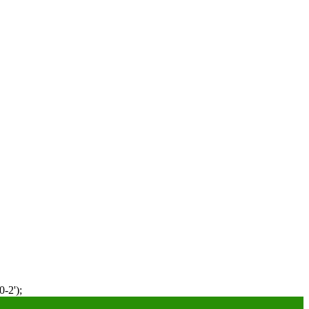
-2');