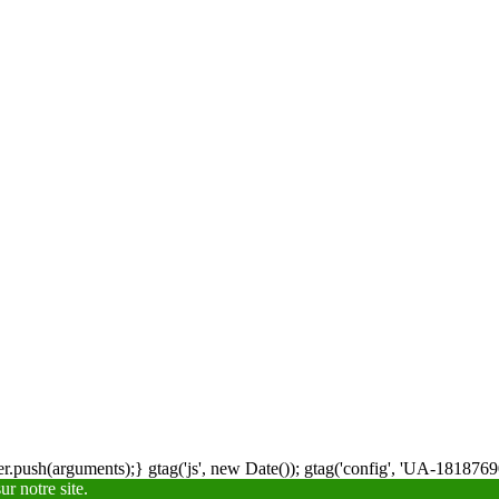
.push(arguments);} gtag('js', new Date()); gtag('config', 'UA-18187690
r notre site.