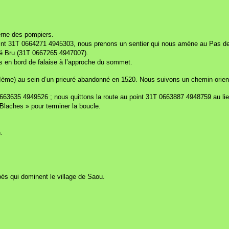
serne des pompiers.
point 31T 0664271 4945303, nous prenons un sentier qui nous amène au Pas d
Pré Bru (31T 0667265 4947007).
 en bord de falaise à l’approche du sommet.
IIème) au sein d’un prieuré abandonné en 1520. Nous suivons un chemin orie
663635 4949526 ; nous quittons la route au point 31T 0663887 4948759 au lie
s Blaches » pour terminer la boucle.
.
pés qui dominent le village de Saou.