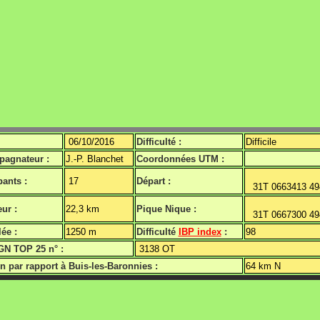
06/10/2016
Difficulté :
Difficile
agnateur :
J.-P. Blanchet
Coordonnées UTM :
pants :
17
Départ :
31T
0
663413 4
ur :
22,3 km
Pique Nique :
31T
0
667300 4
ée :
1250 m
Difficulté
IBP index
:
98
GN TOP 25 n° :
3138 OT
n par rapport à Buis-les-Baronnies :
64 km N