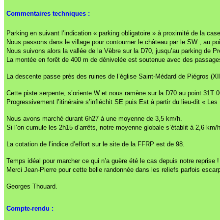
Commentaires techniques :
Parking en suivant l’indication « parking obligatoire » à proximité de la ca
Nous passons dans le village pour contourner le château par le SW ; au 
Nous suivons alors la vallée de la Vèbre sur la D70, jusqu’au parking de 
La montée en forêt de 400 m de dénivelée est soutenue avec des passages
La descente passe près des ruines de l’église Saint-Médard de Piégros (X
Cette piste serpente, s’oriente W et nous ramène sur la D70 au point
31T 0
Progressivement l’itinéraire s’infléchit SE puis Est à partir du lieu-dit « Le
Nous avons marché durant 6h27 à une moyenne de 3,5 km/h.
Si l’on cumule les 2h15 d’arrêts, notre moyenne globale s’établit à 2,6 km/h
La cotation de l’indice d’effort sur le site de la FFRP est de 98.
Temps idéal pour marcher ce qui n’a guère été le cas depuis notre reprise !
Merci Jean-Pierre pour cette belle randonnée dans les reliefs parfois escar
Georges Thouard.
Compte-rendu :