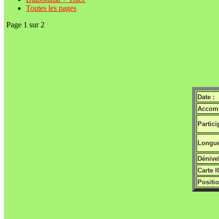
Toutes les pages
Page 1 sur 2
Date :
Accomp
Partici
Longue
Dénivel
Carte I
Positio