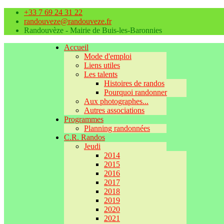
+33 7 69 24 31 22
randouveze@randouveze.fr
Randouvèze - Mairie de Buis-les-Baronnies
Accueil
Mode d'emploi
Liens utiles
Les talents
Histoires de randos
Pourquoi randonner
Aux photographes...
Autres associations
Programmes
Planning randonnées
C.R. Randos
Jeudi
2014
2015
2016
2017
2018
2019
2020
2021