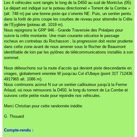
Les 4 véhicules sont rangés le long de la D450 au sud de Montclus (05).
Le départ est indiqué sur le poteau directionnel « Torrent de la Combe »
(alt. 748 m) par une bonne piste qui s’oriente NE. Puis, un sentier pentu
dans la forêt de pins coupe les courbes de niveau pour atteindre la Crête
de l’Eyglière (poteau alt. 1019 m).
Nous rejoignons le GRP 946 - Grande Traversée des Préalpes pour
suivre la crête montante. Une main courante sécurise le passage
rocheux en contrebas du Rochasson ; la progression doit rester prudente
dans cette zone avant de nous amener sous le Rocher de Beaumont
identifiable de loin par les pylônes de télécommunications installés à son
sommet.
Nous débouchons sur la route d’accès qui devient piste descendante en
virages, globalement orientée W jusqu’au Col d’Ubaye (point 31T 712436
4917965 alt. 1086 m).
Nous continuons azimut N sur un sentier caillouteux jusqu’à la Ferme
Arlaud, où nous retrouvons la D450, le long du torrent de La Combe et
suivons cette petite route pour rejoindre nos véhicules.
Merci Christian pour cette randonnée inédite.
G. Thouard
Compte-rendu :