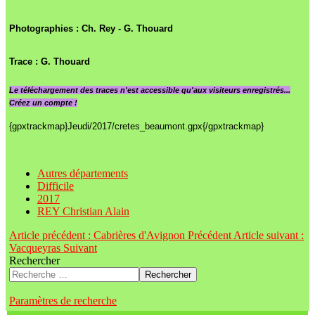
Photographies : Ch. Rey - G. Thouard
Trace : G. Thouard
Le
téléchargement des traces n'est accessible qu'aux visiteurs enregistrés...
Créez un compte !
{gpxtrackmap}Jeudi/2017/cretes_beaumont.gpx{/gpxtrackmap}
Autres départements
Difficile
2017
REY Christian Alain
Article précédent : Cabrières d'Avignon
Précédent
Article suivant :
Vacqueyras
Suivant
Rechercher
Rechercher
Paramètres de recherche