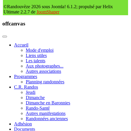
©Randouvèze 2026 sous Joomla! 6.1.2; propulsé par Helix
Ultimate 2.2.7 de
JoomShaper
offcanvas
Accueil
Mode d'emploi
Liens utiles
Les talents
Aux photographes...
Autres associations
Programmes
Planning randonnées
C.R. Randos
Jeudi
Dimanche
Dimanche en Baronnies
Rando-Santé
Autres manifestations
Randonnées anciennes
Adhésion
Documents