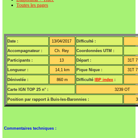
Toutes les pages
Date :
13/04/2017
Difficulté :
Accompagnateur :
Ch. Rey
Coordonnées UTM :
Participants :
13
Départ :
31T 
Longueur :
14,1 km
Pique Nique :
31T 
Dénivelée :
860 m
Difficulté
IBP index
:
Carte IGN TOP 25 n° :
3239 OT
Position par rapport à Buis-les-Baronnies :
Commentaires techniques :