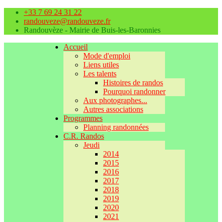
+33 7 69 24 31 22
randouveze@randouveze.fr
Randouvèze - Mairie de Buis-les-Baronnies
Accueil
Mode d'emploi
Liens utiles
Les talents
Histoires de randos
Pourquoi randonner
Aux photographes...
Autres associations
Programmes
Planning randonnées
C.R. Randos
Jeudi
2014
2015
2016
2017
2018
2019
2020
2021