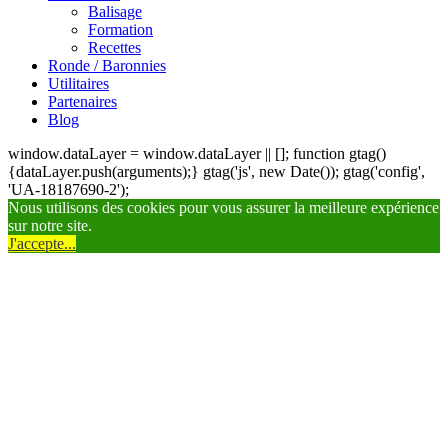
Balisage
Formation
Recettes
Ronde / Baronnies
Utilitaires
Partenaires
Blog
window.dataLayer = window.dataLayer || []; function gtag()
{dataLayer.push(arguments);} gtag('js', new Date()); gtag('config',
'UA-18187690-2');
Nous utilisons des cookies pour vous assurer la meilleure expérience
sur notre site.
J'accepte...