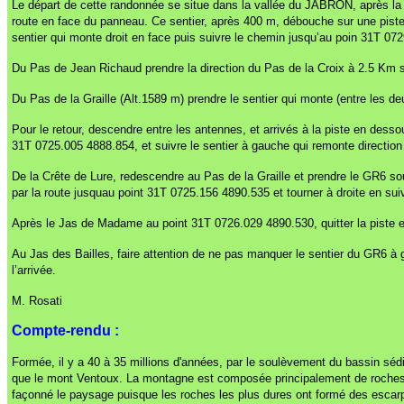
Le départ de cette randonnée se situe dans la vallée du JABRON, après la
route en face du panneau. Ce sentier, après 400 m, débouche sur une piste a
sentier qui monte droit en face puis suivre le chemin jusqu’au poin 31T 07
Du Pas de Jean Richaud prendre la direction du Pas de la Croix à 2.5 Km 
Du Pas de la Graille (Alt.1589 m) prendre le sentier qui monte (entre les
Pour le retour, descendre entre les antennes, et arrivés à la piste en des
31T 0725.005 4888.854, et suivre le sentier à gauche qui remonte directio
De la Crête de Lure, redescendre au Pas de la Graille et prendre le GR6 so
par la route jusquau point 31T 0725.156 4890.535 et tourner à droite en su
Après le Jas de Madame au point 31T 0726.029 4890.530, quitter la piste et 
Au Jas des Bailles, faire attention de ne pas manquer le sentier du GR6 à 
l’arrivée.
M. Rosati
Compte-rendu :
Formée, il y a 40 à 35 millions d'années, par le soulèvement du bassin s
que le mont Ventoux. La montagne est composée principalement de roches séd
façonné le paysage puisque les roches les plus dures ont formé des escarp