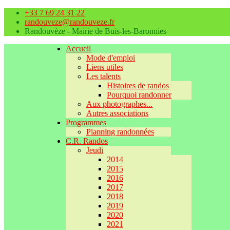
+33 7 69 24 31 22
randouveze@randouveze.fr
Randouvèze - Mairie de Buis-les-Baronnies
Accueil
Mode d'emploi
Liens utiles
Les talents
Histoires de randos
Pourquoi randonner
Aux photographes...
Autres associations
Programmes
Planning randonnées
C.R. Randos
Jeudi
2014
2015
2016
2017
2018
2019
2020
2021