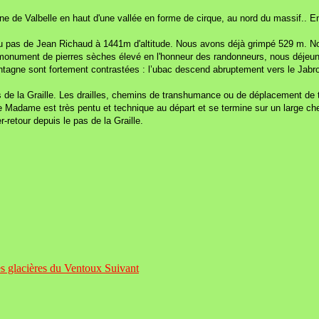
de Valbelle en haut d'une vallée en forme de cirque, au nord du massif.. En 16
te au pas de Jean Richaud à 1441m d'altitude. Nous avons déjà grimpé 529 m. N
 : monument de pierres sèches élevé en l'honneur des randonneurs, nous déjeu
montagne sont fortement contrastées : l’ubac descend abruptement vers le Jab
 de la Graille. Les drailles, chemins de transhumance ou de déplacement de 
de Madame est très pentu et technique au départ et se termine sur un large c
-retour depuis le pas de la Graille.
Les glacières du Ventoux
Suivant