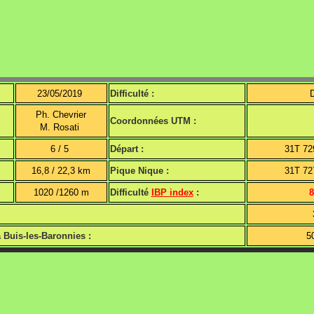
23/05/2019
Difficulté :
D
Ph. Chevrier
Coordonnées UTM :
M. Rosati
6 / 5
Départ :
31T 72
16,8 / 22,3 km
Pique Nique :
31T 72
1020 /1260 m
Difficulté
IBP index
:
8
à Buis-les-Baronnies :
5