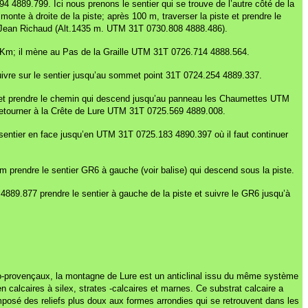
889.799. Ici nous prenons le sentier qui se trouve de l’autre côté de la
nte à droite de la piste; après 100 m, traverser la piste et prendre le
 de Jean Richaud (Alt.1435 m. UTM 31T 0730.808 4888.486).
5 Km; il mène au Pas de la Graille UTM 31T 0726.714 4888.564.
uivre sur le sentier jusqu’au sommet point 31T 0724.254 4889.337.
oute et prendre le chemin qui descend jusqu’au panneau les Chaumettes UTM
 retourner à la Crête de Lure UTM 31T 0725.569 4889.008.
 sentier en face jusqu’en UTM 31T 0725.183 4890.397 où il faut continuer
 m prendre le sentier GR6 à gauche (voir balise) qui descend sous la piste.
4889.877 prendre le sentier à gauche de la piste et suivre le GR6 jusqu’à
éo-provençaux, la montagne de Lure est un anticlinal issu du même système
calcaires à silex, strates -calcaires et marnes. Ce substrat calcaire a
posé des reliefs plus doux aux formes arrondies qui se retrouvent dans les