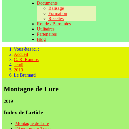
Documents
Balisage
Formation
Recettes
Ronde / Baronnies
Utilitaires
Partenaires
Blog
Vous êtes ici :
Accueil
C. R. Randos
Jeudi
2019
Le Bramard
Montagne de Lure
2019
Index de l'article
Montagne de Lure
Diaporama + Trace