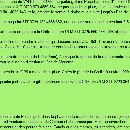
 commune de VALBELLE 04200, au parking Saint Robert au point 31T 0729.694 4
u point 31T 0729.679 4889.384; ne pas prendre la piste, mais le sentier qui mo
29.801 4889.148, et là, prendre le sentier à droite et le suivre jusqu’au Pas
situé au point 31T 0729.122 4888.352, et continuer sur le chemin pendant 2.
 deux murets de pierre) à la Crête de Lure UTM 31T 0725.569 4889.008 et pours
sous celles-ci, prendre le sentier qui descend jusqu’à la D53. Traverser la r
n le Creux des Chamois; remonter vers la départementale et la traverser pour
us la route (chemin de Frère Jean), à chaque traversée de la route prendre le
ivant la piste en direction du Jas de Madame.
prendre le GR6 à droite de la piste. Après le gîte de la Graille à environ 200
gauche juste avant le gîte, continuer de suivre le GR6, en UTM 31T 0729.364 
édimentaire de Forcalquier, dans la phase de formation des plissements pyrén
imentaires originaires du Crétacé et du Jurassique. Elles se diversifient en 
ements et des petites falaises. Tandis que les marnes, plus tendres, ont com