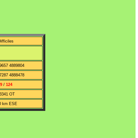
ifficiles
9657 4889804
7287 4888478
9
/
124
3341 OT
0 km ESE