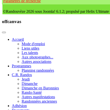
Paramètres de recherche
©Randouvèze 2026 sous Joomla! 6.1.2; propulsé par Helix Ultimate
offcanvas
Accueil
Mode d'emploi
Liens utiles
Les talents
Aux photographes...
Autres associations
Programmes
Planning randonnées
C.R. Randos
Jeudi
Dimanche
Dimanche en Baronnies
Rando-Santé
Autres manifestations
Randonnées anciennes
Adhésion