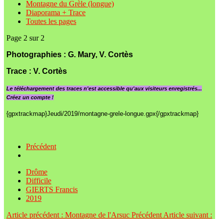
Montagne du Grèle (longue)
Diaporama + Trace
Toutes les pages
Page 2 sur 2
Photographies : G. Mary, V. Cortès
Trace
:
V. Cortès
Le
téléchargement des traces n'est accessible qu'aux visiteurs enregistrés...
Créez un compte !
{gpxtrackmap}Jeudi/2019/montagne-grele-longue.gpx{/gpxtrackmap}
Précédent
Drôme
Difficile
GIERTS Francis
2019
Article précédent : Montagne de l'Arsuc
Précédent
Article suivant :