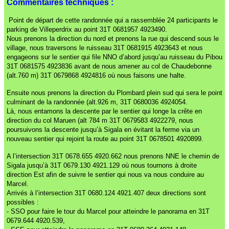
Commentaires techniques :
Point de départ de cette randonnée qui a rassemblée 24 participants le
parking de Villeperdrix au point
31T 0681957 4923490.
Nous prenons la direction du nord et prenons la rue qui descend sous le
village, nous traversons le ruisseau 31T 0681915 4923643 et nous
engageons sur le sentier qui file NNO d’abord jusqu’au ruisseau du Pibou
31T 0681575 4923836 avant de nous amener au col de Chaudebonne
(alt.760 m) 31T 0679868 4924816 où nous faisons une halte.
Ensuite nous prenons la direction du Plombard plein sud qui sera le point
culminant de la randonnée (alt.926 m, 31T 0680036 4924054.
Là, nous entamons la descente par le sentier qui longe la crête en
direction du col Maruen (alt 784 m 31T 0679583 4922279, nous
poursuivons la descente jusqu’à Sigala en évitant la ferme via un
nouveau sentier qui rejoint la route au point 31T 0678501 4920899.
A l’intersection 31T 0678.655 4920.662 nous prenons NNE le chemin de
Sigala jusqu’à 31T 0679.130 4921.129 où nous tournons à droite
direction Est afin de suivre le sentier qui nous va nous conduire au
Marcel.
Arrivés à l’intersection 31T 0680.124 4921.407 deux directions sont
possibles :
- SSO pour faire le tour du Marcel pour atteindre le panorama en 31T
0679.644 4920.539,