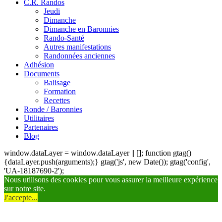
C.R. Randos
Jeudi
Dimanche
Dimanche en Baronnies
Rando-Santé
Autres manifestations
Randonnées anciennes
Adhésion
Documents
Balisage
Formation
Recettes
Ronde / Baronnies
Utilitaires
Partenaires
Blog
window.dataLayer = window.dataLayer || []; function gtag()
{dataLayer.push(arguments);} gtag('js', new Date()); gtag('config',
'UA-18187690-2');
Nous utilisons des cookies pour vous assurer la meilleure expérience
sur notre site.
J'accepte...