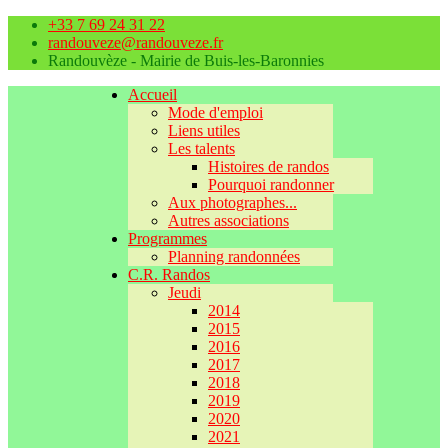
+33 7 69 24 31 22
randouveze@randouveze.fr
Randouvèze - Mairie de Buis-les-Baronnies
Accueil
Mode d'emploi
Liens utiles
Les talents
Histoires de randos
Pourquoi randonner
Aux photographes...
Autres associations
Programmes
Planning randonnées
C.R. Randos
Jeudi
2014
2015
2016
2017
2018
2019
2020
2021