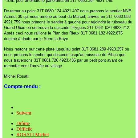
- SSE pour atteindre le panorama en 31T 0680.364 4921.148.
De retour au point 31T 0680.124 4921.407 nous prenons le sentier NNE
Azimut 30 qui nous amène au bout du Marcel; arrivés en 31T 0680.858
4921.759 nous prenons le sentier à gauche pour rejoindre le ruisseau du
Grand Ubac où se trouve la cascade l’Eygues 31T 0681.020 4922.212.
Après ceci nous rallions le Plan des Rieux 31T 0681.182 4922.875
dominé à droite par le Serre la Baye.
Nous restons sur cette piste jusqu’au point 31T 0681.289 4923.257 où
nous prenons le sentier qui descend jusqu’au ruisseau du Pibou que
nous traversons 31T 0681.726 4923.435 par un petit pont avant de
remonter vers l’arrivée au village.
Michel Rosati.
Compte-rendu :
Suivant
Drôme
Difficile
ROSATI Michel