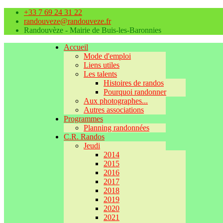
+33 7 69 24 31 22
randouveze@randouveze.fr
Randouvèze - Mairie de Buis-les-Baronnies
Accueil
Mode d'emploi
Liens utiles
Les talents
Histoires de randos
Pourquoi randonner
Aux photographes...
Autres associations
Programmes
Planning randonnées
C.R. Randos
Jeudi
2014
2015
2016
2017
2018
2019
2020
2021