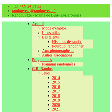
+33 7 69 24 31 22
randouveze@randouveze.fr
Randouvèze - Mairie de Buis-les-Baronnies
Accueil
Mode d'emploi
Liens utiles
Les talents
Histoires de randos
Pourquoi randonner
Aux photographes...
Autres associations
Programmes
Planning randonnées
C.R. Randos
Jeudi
2014
2015
2016
2017
2018
2019
2020
2021