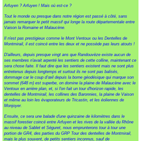
Arfuyen ? Arfuyen ! Mais où est-ce ?
Tout le monde ou presque dans notre région est passé à côté, sans
jamais remarquer le petit massif qui longe la route départementale entre
Vaison la Romaine et Malaucène.
Il n'est pas prestigieux comme le Mont Ventoux ou les Dentelles de
Montmirail, il est coincé entre les deux et ne possède pas leurs atouts !
D'ailleurs, depuis presque vingt ans que Randouvèze existe aucun de
ses membres n'avait arpenté les sentiers de cette colline, maintenant ce
sera chose faite. Il faut dire que les sentiers existent mais ne sont plus
entretenus depuis longtemps et surtout ils ne sont pas balisés,
dommage car le coup d’œil depuis la borne géodésique qui marque son
sommet (648 m) est superbe, on domine la plaine de Malaucène avec le
Ventoux en arrière plan, et, si l'on fait un tour d'horizon rapide, les
dentelles de Montmirail, les collines des Baronnies, la plaine de Vaison
et même au loin les évaporateurs de Tricastin, et les éoliennes de
Monjoyer.
Ensuite, ce sera une balade d'une quinzaine de kilomètres dans le
massif forestier coincé entre Arfuyen et les rives de la vallée du Rhône
au niveau de Sablet et Séguret, nous emprunterons tour à tour une
portion de GR4, des parties du GRP Tour des dentelles de Montmirail,
mais le plus souvent, de petits sentiers inconnus, sauf de