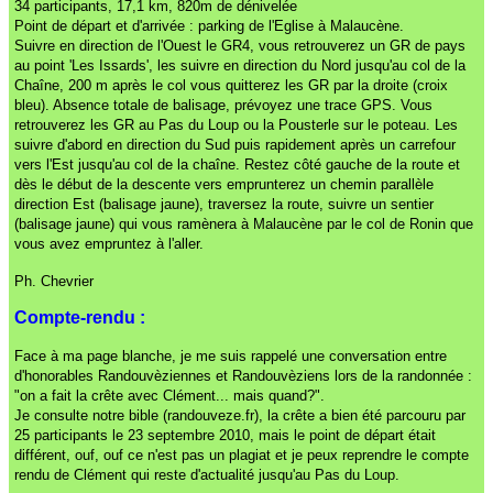
34 participants, 17,1 km, 820m de dénivelée
Point de départ et d'arrivée : parking de l'Eglise à Malaucène.
Suivre en direction de l'Ouest le GR4, vous retrouverez un GR de pays
au point 'Les Issards', les suivre en direction du Nord jusqu'au col de la
Chaîne, 200 m après le col vous quitterez les GR par la droite (croix
bleu). Absence totale de balisage, prévoyez une trace GPS. Vous
retrouverez les GR au Pas du Loup ou la Pousterle sur le poteau. Les
suivre d'abord en direction du Sud puis rapidement après un carrefour
vers l'Est jusqu'au col de la chaîne. Restez côté gauche de la route et
dès le début de la descente vers emprunterez un chemin parallèle
direction Est (balisage jaune), traversez la route, suivre un sentier
(balisage jaune) qui vous ramènera à Malaucène par le col de Ronin que
vous avez empruntez à l'aller.
Ph. Chevrier
Compte-rendu :
Face à ma page blanche, je me suis rappelé une conversation entre
d'honorables Randouvèziennes et Randouvèziens lors de la randonnée :
"on a fait la crête avec Clément... mais quand?".
Je consulte notre bible (randouveze.fr), la crête a bien été parcouru par
25 participants le 23 septembre 2010, mais le point de départ était
différent, ouf, ouf ce n'est pas un plagiat et je peux reprendre le compte
rendu de Clément qui reste d'actualité jusqu'au Pas du Loup.