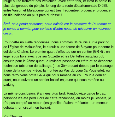
rouge où se trouvent nos véhicules, avec cette fois, et c'est la partie la
plus dangereuse du périple, le long de la route départementale D 938,
entre Vaison et Malaucène qui est très fréquentée, prudence, prudence,
en file indienne au plus près du fossé !
Bref, on a perdu personne, cette balade est la première de l'automne et
je pense a permis, pour certains d'entre nous, de découvrir un nouveau
circuit.
Pour cette nouvelle randonnée, nous sommes 34 réunis sur le parking
de l'Eglise de Malaucène, le circuit a une forme de 8 ayant pour centre le
col de la Chaîne. Le premier quart s'effectue sur un sentier (GR 4) , en
léger sous bois avec vue sur Suzette et les Dentelles jusqu'au col,
ensuite pour le 2ème quart, le ravisant passage en crête et sa descente
technique (absence de balisage, ). Le 3ème quart débute par le passage
à gué de la combe Fréou, la montée au Pas du Loup (la Pousterle), où
nous retrouvons notre GR 4 qui nous ramène au col. Pour le dernier
quart, nous suivons un sentier balisé en jaune qui nous ramène au
parking.
La même conclusion: 9 années plus tard, Randouvèze garde le cap,
personne n'a été perdu lors de cette randonnée, du moins je l'espère, je
n'ai pas compté au retour. (les gazelles étaient méfiantes, un meneur
débutant, un circuit non balisé).
Ph. Chevrier