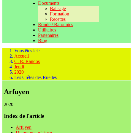
Documents
Balisage
Formation
Recettes
Ronde / Baronnies
Utilitaires
Partenaires
Blog
Vous êtes ici :
Accueil
C. R. Randos
Jeudi
2020
Les Crêtes des Ruelles
Arfuyen
2020
Index de l'article
Arfuyen
Diaporama + Trace