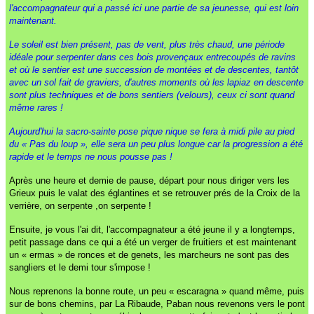
l'accompagnateur qui a passé ici une partie de sa jeunesse, qui est loin
maintenant.
Le soleil est bien présent, pas de vent, plus très chaud, une période
idéale pour serpenter dans ces bois provençaux entrecoupés de ravins
et où le sentier est une succession de montées et de descentes, tantôt
avec un sol fait de graviers, d'autres moments où les lapiaz en descente
sont plus techniques et de bons sentiers (velours), ceux ci sont quand
même rares !
Aujourd'hui la sacro-sainte pose pique nique se fera à midi pile au pied
du « Pas du loup », elle sera un peu plus longue car la progression a été
rapide et le temps ne nous pousse pas !
Après une heure et demie de pause, départ pour nous diriger vers les
Grieux puis le valat des églantines et se retrouver prés de la Croix de la
verrière, on serpente ,on serpente !
Ensuite, je vous l'ai dit, l'accompagnateur a été jeune il y a longtemps,
petit passage dans ce qui a été un verger de fruitiers et est maintenant
un « ermas » de ronces et de genets, les marcheurs ne sont pas des
sangliers et le demi tour s'impose !
Nous reprenons la bonne route, un peu « escaragna » quand même, puis
sur de bons chemins, par La Ribaude, Paban nous revenons vers le pont