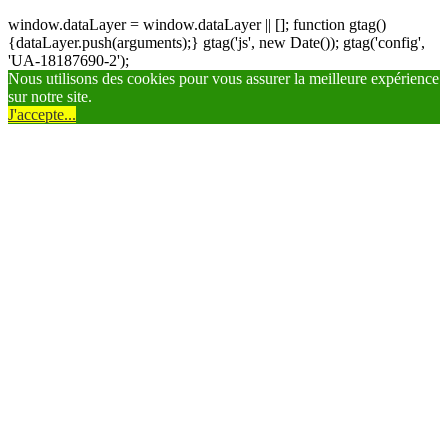
window.dataLayer = window.dataLayer || []; function gtag()
{dataLayer.push(arguments);} gtag('js', new Date()); gtag('config',
'UA-18187690-2');
Nous utilisons des cookies pour vous assurer la meilleure expérience
sur notre site.
J'accepte...