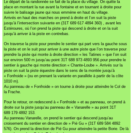
Le départ de la randonnée se fait de la place du village. On quitte la
place en montant la rue avant la fontaine et en tournant à droite pour
suivre le balisage jaune qui nous emmène en haut du village.
Arrivés en haut des marches on prend à droite et l’on suit la piste
jusqu’à l’intersection suivante en (31T 689 617 4894 360) , avant les
Estéroures, où l’on prend la piste qui descend à droite et on la suit
jusqu’à arriver à la piste en contrebas.
On traverse la piste pour prendre le sentier qui part vers la gauche sous
la piste et on le suit pour arriver à une autre piste que l’on traverse pour
prendre la piste qui monte à droite direction « les Tatines » que l’on suit
sur environ 500 m jusqu’au point 31T 688 973 4893 956 pour prendre le
sentier à gauche qui monte direction « Chante-Loube ». Arrivés sur la
piste on suit la piste équestre dans le sens de la montée jusqu’à
« Fonfroide » (ou en prenant la variante en parallèle à partir de la côte
1010 m).
Au panneau de « Fonfroide » on tourne à droite pour atteindre le Col de
la Frache.
Pour le retour, on redescend à « Fonfroide » et au panneau, on prend à
droite sur la piste jusqu’au panneau de « Vanarelle » au point 31T
689 179 4892 153.
Au panneau Vanarelle, on prend le sentier qui descend jusqu’au
croisement du sentier en direction de » Pié Gu » (31T 689 584 4892
576). On prend la direction de Pié Gu pour atteindre la petite Borie. De là