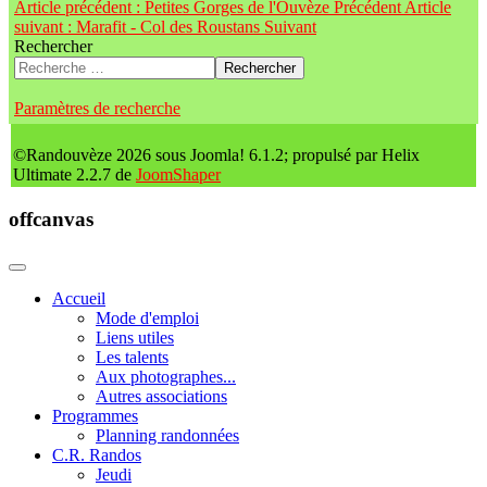
Article précédent : Petites Gorges de l'Ouvèze
Précédent
Article
suivant : Marafit - Col des Roustans
Suivant
Rechercher
Rechercher
Paramètres de recherche
©Randouvèze 2026 sous Joomla! 6.1.2; propulsé par Helix
Ultimate 2.2.7 de
JoomShaper
offcanvas
Accueil
Mode d'emploi
Liens utiles
Les talents
Aux photographes...
Autres associations
Programmes
Planning randonnées
C.R. Randos
Jeudi