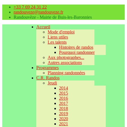
+33 7 69 24 31 22
randouveze@randouveze.fr
Randouvèze - Mairie de Buis-les-Baronnies
Accueil
Mode d'emploi
Liens utiles
Les talents
Histoires de randos
Pourquoi randonner
Aux photographes...
Autres associations
Programmes
Planning randonnées
C.R. Randos
Jeudi
2014
2015
2016
2017
2018
2019
2020
2021