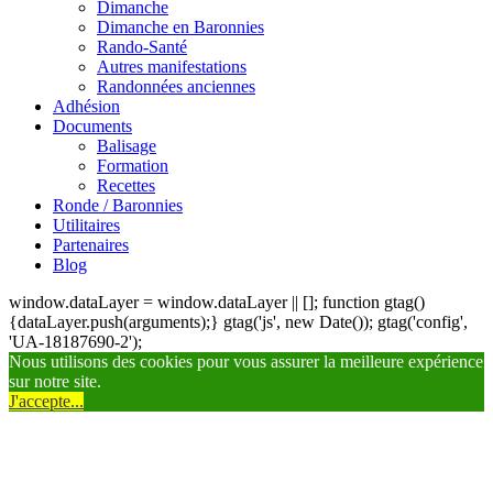
Dimanche
Dimanche en Baronnies
Rando-Santé
Autres manifestations
Randonnées anciennes
Adhésion
Documents
Balisage
Formation
Recettes
Ronde / Baronnies
Utilitaires
Partenaires
Blog
window.dataLayer = window.dataLayer || []; function gtag()
{dataLayer.push(arguments);} gtag('js', new Date()); gtag('config',
'UA-18187690-2');
Nous utilisons des cookies pour vous assurer la meilleure expérience
sur notre site.
J'accepte...