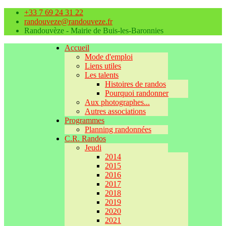
+33 7 69 24 31 22
randouveze@randouveze.fr
Randouvèze - Mairie de Buis-les-Baronnies
Accueil
Mode d'emploi
Liens utiles
Les talents
Histoires de randos
Pourquoi randonner
Aux photographes...
Autres associations
Programmes
Planning randonnées
C.R. Randos
Jeudi
2014
2015
2016
2017
2018
2019
2020
2021