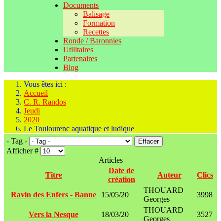
Documents
Balisage
Formation
Recettes
Ronde / Baronnies
Utilitaires
Partenaires
Blog
Vous êtes ici :
Accueil
C. R. Randos
Jeudi
2020
Le Toulourenc aquatique et ludique
- Tag -
Effacer
Afficher #
Articles
Date de
Titre
Auteur
Clics
création
THOUARD
Ravin des Enfers - Banne
15/05/20
3998
Georges
THOUARD
Vers la Nesque
18/03/20
3527
Georges