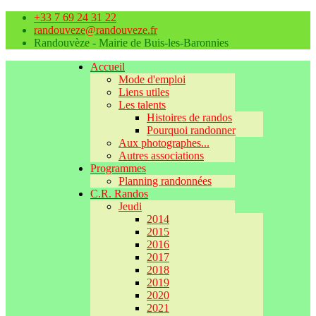
+33 7 69 24 31 22
randouveze@randouveze.fr
Randouvèze - Mairie de Buis-les-Baronnies
Accueil
Mode d'emploi
Liens utiles
Les talents
Histoires de randos
Pourquoi randonner
Aux photographes...
Autres associations
Programmes
Planning randonnées
C.R. Randos
Jeudi
2014
2015
2016
2017
2018
2019
2020
2021