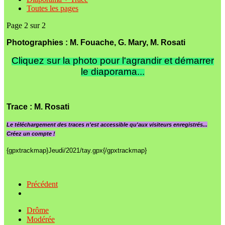
Toutes les pages
Page 2 sur 2
Photographies : M. Fouache, G. Mary, M. Rosati
Cliquez sur la photo pour l'agrandir et démarrer
le diaporama...
Trace
: M. Rosati
Le
téléchargement des traces n'est accessible qu'aux visiteurs enregistrés...
Créez un compte !
{gpxtrackmap}Jeudi/2021/tay.gpx{/gpxtrackmap}
Précédent
Drôme
Modérée