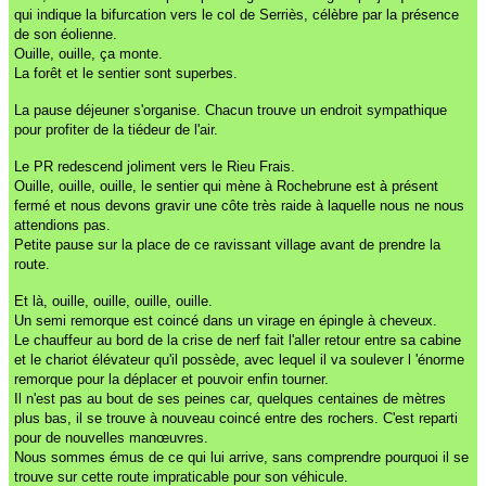
qui indique la bifurcation vers le col de Serriès, célèbre par la présence
de son éolienne.
Ouille, ouille, ça monte.
La forêt et le sentier sont superbes.
La pause déjeuner s'organise. Chacun trouve un endroit sympathique
pour profiter de la tiédeur de l'air.
Le PR redescend joliment vers le Rieu Frais.
Ouille, ouille, ouille, le sentier qui mène à Rochebrune est à présent
fermé et nous devons gravir une côte très raide à laquelle nous ne nous
attendions pas.
Petite pause sur la place de ce ravissant village avant de prendre la
route.
Et là, ouille, ouille, ouille, ouille.
Un semi remorque est coincé dans un virage en épingle à cheveux.
Le chauffeur au bord de la crise de nerf fait l'aller retour entre sa cabine
et le chariot élévateur qu'il possède, avec lequel il va soulever l 'énorme
remorque pour la déplacer et pouvoir enfin tourner.
Il n'est pas au bout de ses peines car, quelques centaines de mètres
plus bas, il se trouve à nouveau coincé entre des rochers. C'est reparti
pour de nouvelles manœuvres.
Nous sommes émus de ce qui lui arrive, sans comprendre pourquoi il se
trouve sur cette route impraticable pour son véhicule.