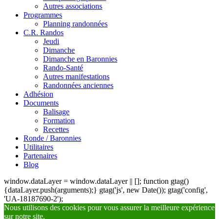
Autres associations
Programmes
Planning randonnées
C.R. Randos
Jeudi
Dimanche
Dimanche en Baronnies
Rando-Santé
Autres manifestations
Randonnées anciennes
Adhésion
Documents
Balisage
Formation
Recettes
Ronde / Baronnies
Utilitaires
Partenaires
Blog
window.dataLayer = window.dataLayer || []; function gtag()
{dataLayer.push(arguments);} gtag('js', new Date()); gtag('config',
'UA-18187690-2');
Nous utilisons des cookies pour vous assurer la meilleure expérience
sur notre site.