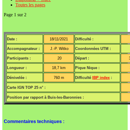
Toutes les pages
Page 1 sur 2
Date :
18/11/2021
Difficulté :
Accompagnateur :
J.-P. Witko
Coordonnées UTM :
Participants :
20
Départ :
Longueur :
18,7 km
Pique Nique :
Dénivelée :
760 m
Difficulté
IBP index
:
Carte IGN TOP 25 n° :
Position par rapport à Buis-les-Baronnies :
Commentaires techniques :