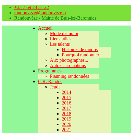
+33 7 69 24 31 22
randouveze@randouveze.fr
Randouvèze - Mairie de Buis-les-Baronnies
Accueil
Mode d'emploi
Liens utiles
Les talents
Histoires de randos
Pourquoi randonner
Aux photographes...
Autres associations
Programmes
Planning randonnées
C.R. Randos
Jeudi
2014
2015
2016
2017
2018
2019
2020
2021