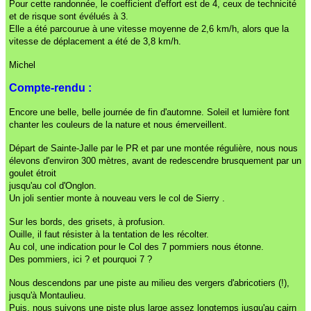
Pour cette randonnée, le coefficient d'effort est de 4, ceux de technicité
et de risque sont évélués à 3.
Elle a été parcourue à une vitesse moyenne de 2,6 km/h, alors que la
vitesse de déplacement a été de 3,8 km/h.
Michel
Compte-rendu :
Encore une belle, belle journée de fin d'automne. Soleil et lumière font
chanter les couleurs de la nature et nous émerveillent.
Départ de Sainte-Jalle par le PR et par une montée régulière, nous nous
élevons d'environ 300 mètres, avant de redescendre brusquement par un
goulet étroit
jusqu'au col d'Onglon.
Un joli sentier monte à nouveau vers le col de Sierry .
Sur les bords, des grisets, à profusion.
Ouille, il faut résister à la tentation de les récolter.
Au col, une indication pour le Col des 7 pommiers nous étonne.
Des pommiers, ici ? et pourquoi 7 ?
Nous descendons par une piste au milieu des vergers d'abricotiers (!),
jusqu'à Montaulieu.
Puis, nous suivons une piste plus large assez longtemps jusqu'au cairn