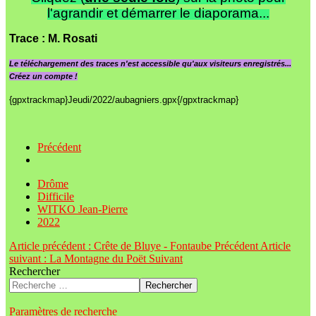
l'agrandir et démarrer le diaporama...
Trace
: M. Rosati
Le
téléchargement des traces n'est accessible qu'aux visiteurs enregistrés...
Créez un compte !
{gpxtrackmap}Jeudi/2022/aubagniers.gpx{/gpxtrackmap}
Précédent
Drôme
Difficile
WITKO Jean-Pierre
2022
Article précédent : Crête de Bluye - Fontaube
Précédent
Article
suivant : La Montagne du Poët
Suivant
Rechercher
Rechercher
Paramètres de recherche