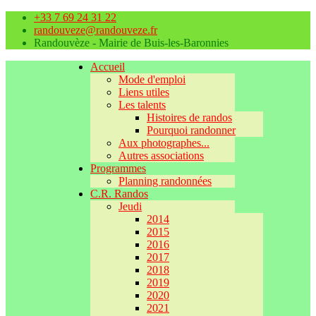
+33 7 69 24 31 22
randouveze@randouveze.fr
Randouvèze - Mairie de Buis-les-Baronnies
Accueil
Mode d'emploi
Liens utiles
Les talents
Histoires de randos
Pourquoi randonner
Aux photographes...
Autres associations
Programmes
Planning randonnées
C.R. Randos
Jeudi
2014
2015
2016
2017
2018
2019
2020
2021