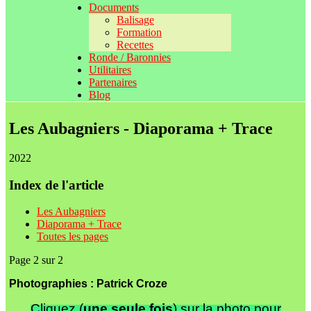
Documents
Balisage
Formation
Recettes
Ronde / Baronnies
Utilitaires
Partenaires
Blog
Les Aubagniers - Diaporama + Trace
2022
Index de l'article
Les Aubagniers
Diaporama + Trace
Toutes les pages
Page 2 sur 2
Photographies : Patrick Croze
Cliquez (
une seule fois
) sur la photo pour