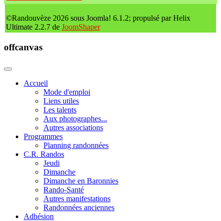
©Randouvèze 2026 sous Joomla! 6.1.2; propulsé par Helix
Ultimate 2.2.7 de
JoomShaper
offcanvas
Accueil
Mode d'emploi
Liens utiles
Les talents
Aux photographes...
Autres associations
Programmes
Planning randonnées
C.R. Randos
Jeudi
Dimanche
Dimanche en Baronnies
Rando-Santé
Autres manifestations
Randonnées anciennes
Adhésion