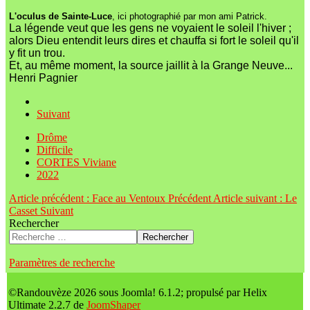
L'oculus de Sainte-Luce
, ici photographié par mon ami Patrick.
La légende veut que les gens ne voyaient le soleil l'hiver ;
alors Dieu entendit leurs dires et chauffa si fort le soleil qu'il
y fit un trou.
Et, au même moment, la source jaillit à la Grange Neuve...
Henri Pagnier
Suivant
Drôme
Difficile
CORTES Viviane
2022
Article précédent : Face au Ventoux
Précédent
Article suivant : Le
Casset
Suivant
Rechercher
Rechercher
Paramètres de recherche
©Randouvèze 2026 sous Joomla! 6.1.2; propulsé par Helix
Ultimate 2.2.7 de
JoomShaper