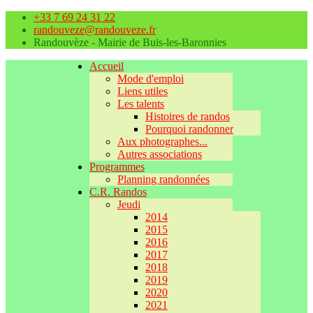
+33 7 69 24 31 22
randouveze@randouveze.fr
Randouvèze - Mairie de Buis-les-Baronnies
Accueil
Mode d'emploi
Liens utiles
Les talents
Histoires de randos
Pourquoi randonner
Aux photographes...
Autres associations
Programmes
Planning randonnées
C.R. Randos
Jeudi
2014
2015
2016
2017
2018
2019
2020
2021