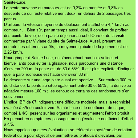
Sainte-Luce.
La pente moyenne du parcours est de 9,3% en montée et 9,8% en
descente ce qui reste relativement doux, en dehors de 2 passages très
pentus.
D’ailleurs, la vitesse moyenne de déplacement s’affiche à 4,4 km/h au
compteur … Bien sûr, par un temps aussi idéal, il convient de profiter
des points de vue, de la pause-déjeuner au col d’Oure et de la visite
commentée par Viviane du site de Sainte-Luce. Aussi, prenant en
compte ces différents arrêts, la moyenne globale de la journée est de
2,25 km/h.
Pour grimper à Sainte-Luce, en s’accrochant aux buis solides et
bienveillants pour éviter la glissade, nous parcourons une distance
d’environ 200 m, la pente est de 30 à 55%. Il est plus explicite d’indiquer
que la paroi rocheuse est haute d’environ 80 m.
La descente sur une large piste aussi est sportive… Sur environ 300 m
de distance, la pente se situe également entre 30 et 55% ; la dénivelée
négative mesure 100 m ; les genoux de certains des randonneurs s’en
souviennent…
L’indice IBP de 67 indiquerait une difficulté modérée, mais la technicité
évaluée à 5/5 du couloir vers Sainte-Luce et le coefficient de risque,
compté à 4/5, pèsent sur les organismes et augmentent l’effort produit.
En prenant en compte ces passages ardus j’évalue le coefficient d’effort
à 4/5.
Nous rappelons que ces évaluations se réfèrent au système de cotation
fédéral qui a pour objectif de permettre au pratiquant d’évaluer, par