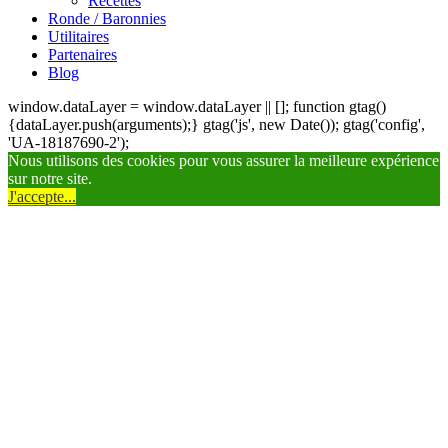
Recettes
Ronde / Baronnies
Utilitaires
Partenaires
Blog
window.dataLayer = window.dataLayer || []; function gtag()
{dataLayer.push(arguments);} gtag('js', new Date()); gtag('config',
'UA-18187690-2');
Nous utilisons des cookies pour vous assurer la meilleure expérience
sur notre site.
J'accepte...