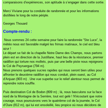
comparaisons d’expériences, son aptitude à s’engager dans cette sortie.
Merci Viviane pour ta conduite de randonnée et pour les informations
distillées le long de notre périple.
Georges Thouard
Compte-rendu :
Nous sommes 24 cette semaine pour faire la randonnée “Ste Luce”, la
météo nous est favorable malgré les frimas matinaux, le ciel est bleu
azur !
Le départ se fait de la chapelle Notre Dame des Champs, nous partons
plein est en direction de la Justillane, haut lieu de la résistance, premier
raidillon qui torture nos mollets, puis par une belle piste nous rejoignons
le Col de Peyruergue (794 m).
Nous prenons quelques sucres rapides qui nous seront bien utiles pour
affronter le deuxième raidillon qui nous conduit, plein ouest, au Col
d’Anjuan (903 m) . Une vue superbe sur le relief alentour nous permet de
reprendre notre souffle.
Puis destination Col de Bodon (809 m) ; là, nous basculons sur la face
nord de la Montagne de la Serrière, tout est gelé ! N’écoutant que notre
courage, nous poursuivons vers le quatrième col de la journée, le Col
d’Oure (812 m), qui lui est ensoleillé, lieu propice où nous décidons de