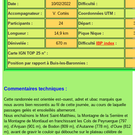
Date :
10/02/2022
Difficulté :
Accompagnateur :
V. Cortès
Coordonnées UTM :
Participants :
24
Départ :
Longueur :
14,9 km
Pique Nique :
Dénivelée :
670 m
Difficulté
IBP index
:
Carte IGN TOP 25 n° :
Position par rapport à Buis-les-Baronnies :
Commentaires techniques :
Cette randonnée est orientée est–ouest, adret et ubac marqués que
nous avons bien ressentis au fil de cette journée, au cours de laquelle
passages gelés et ensoleillés alterneront.
Nous enchaînons le Mont Saint-Matthieu, la Montagne de la Serrière et
la Montagne de Montlaud en franchissant les Cols de Peyruergue (797
m), d’Anjuan (901 m), de Bodon (809 m), d’Autanne (778 m), d’Oure (812
m), avant de gravir le couloir qui débouche sur le plateau célèbre de