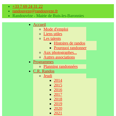
+33 7 69 24 31 22
randouveze@randouveze.fr
Randouvèze - Mairie de Buis-les-Baronnies
Accueil
Mode d'emploi
Liens utiles
Les talents
Histoires de randos
Pourquoi randonner
Aux photographes...
Autres associations
Programmes
Planning randonnées
C.R. Randos
Jeudi
2014
2015
2016
2017
2018
2019
2020
2021