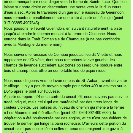
en commençant par nous diriger vers la ferme de Sainte-Luce. Que l’on
laisse sur notre droite en descendant une sente vers le lit d’un cours
d’eau à sec. Après le traversée d’un gué sur le ruisseau de Guérindon,
nous remontons parallèlement sur une piste à partir de l’épingle (point
31T 06885 4907645).
Nous passons le lieu-dit Guérindon, en suivant naturellement la piste
jusqu’à atteindre le chemin menant à la ferme de Closonne. Nous
entrons dans la Forêt Domaniale de Chamouse (à ne pas confondre
avec la Montagne du même nom).
Nous suivons le ruisseau de Combau jusqu’au lieu-dit Vilette et nous
rapprocher de l’Ouvèze, dont nous remontons la rive gauche; les
champs de lavande succèdent aux zones boisées; une bordure entre
bois et champ nous offre un confortable lieu de pique-nique.
Nous nous dirigeons vers le lavoir en bas de St. Auban, avant de visiter
le village. Il n’y a pas de moyen simple pour éviter 400 m environ sur la
D546 après le pont sur l'Ouvèze.
A partir du repère n°4 de la carte du circuit 26, nous n’avons pas suivi le
tracé indiqué, mais celui qui est matérialisé par des tirets longs de
couleur violette. Les balises au niveau du chemin qui mène à la ferme
« Les Moures » ont été effacées (point 31T 0691092 4907682), la
végétation a été bouleversée par des engins, et ce n’est pas évident de
trouver le sentier qui longe la paroi rocheuse. D’ailleurs cette portion du
circuit n’est pas conseillée à celles et ceux qui craignent « le gaz » à