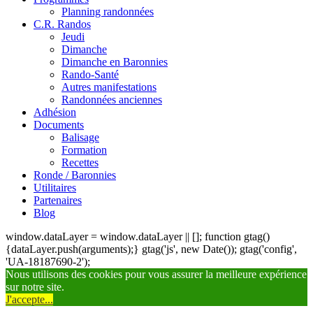
Planning randonnées
C.R. Randos
Jeudi
Dimanche
Dimanche en Baronnies
Rando-Santé
Autres manifestations
Randonnées anciennes
Adhésion
Documents
Balisage
Formation
Recettes
Ronde / Baronnies
Utilitaires
Partenaires
Blog
window.dataLayer = window.dataLayer || []; function gtag()
{dataLayer.push(arguments);} gtag('js', new Date()); gtag('config',
'UA-18187690-2');
Nous utilisons des cookies pour vous assurer la meilleure expérience
sur notre site.
J'accepte...