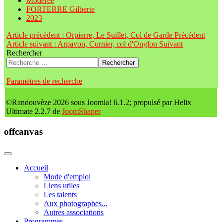
Modérée
FORTERRE Gilberte
2023
Article précédent : Orpierre, Le Suillet, Col de Garde
Précédent
Article suivant : Arpavon, Curnier, col d'Onglon
Suivant
Rechercher
Rechercher
Paramètres de recherche
©Randouvèze 2026 sous Joomla! 6.1.2; propulsé par Helix
Ultimate 2.2.7 de
JoomShaper
offcanvas
Accueil
Mode d'emploi
Liens utiles
Les talents
Aux photographes...
Autres associations
Programmes