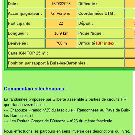
Date :
16/03/2023
Difficulté :
Accompagnateur :
G. Forterre
Coordonnées UTM :
Participants :
22
Départ :
Longueur :
16,9 km
Pique Nique :
Dénivelée :
700 m
Difficulté
IBP index
:
Carte IGN TOP 25 n° :
Position par rapport à Buis-les-Baronnies :
Commentaires techniques :
La randonnée proposée par Gilberte assemble 2 parties de circuits PR
que Randouvèze balise :
- « Chabouze » rando n°25 du fascicule « Randonnées au Pays de Buis-
les-Baronnies, et
- « Les Petites Gorges de l’Ouvèze » n°26 du même fascicule.
Nous effectuons les parcours en sens inverse des descriptions du livret,