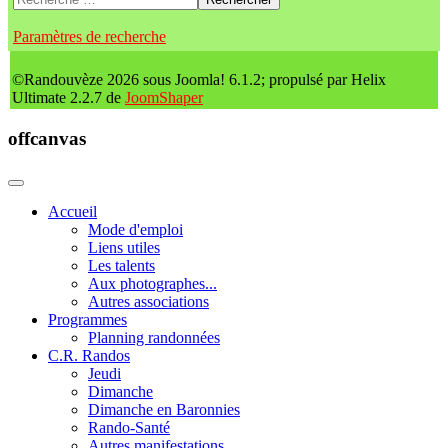
Paramètres de recherche
©Randouvèze 2026 sous Joomla! 6.1.2; propulsé par Helix
Ultimate 2.2.7 de
JoomShaper
offcanvas
Accueil
Mode d'emploi
Liens utiles
Les talents
Aux photographes...
Autres associations
Programmes
Planning randonnées
C.R. Randos
Jeudi
Dimanche
Dimanche en Baronnies
Rando-Santé
Autres manifestations