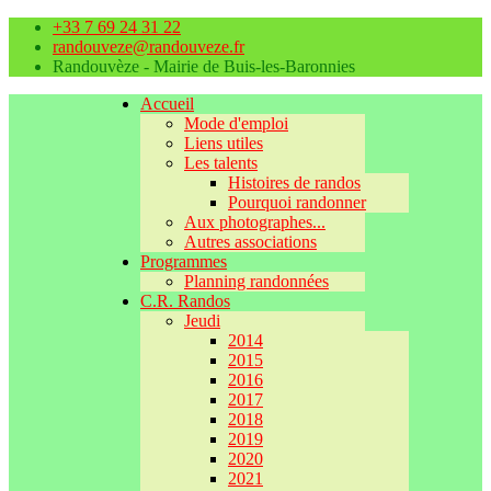
+33 7 69 24 31 22
randouveze@randouveze.fr
Randouvèze - Mairie de Buis-les-Baronnies
Accueil
Mode d'emploi
Liens utiles
Les talents
Histoires de randos
Pourquoi randonner
Aux photographes...
Autres associations
Programmes
Planning randonnées
C.R. Randos
Jeudi
2014
2015
2016
2017
2018
2019
2020
2021