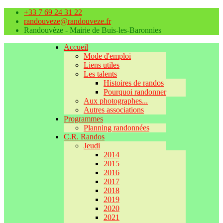
+33 7 69 24 31 22
randouveze@randouveze.fr
Randouvèze - Mairie de Buis-les-Baronnies
Accueil
Mode d'emploi
Liens utiles
Les talents
Histoires de randos
Pourquoi randonner
Aux photographes...
Autres associations
Programmes
Planning randonnées
C.R. Randos
Jeudi
2014
2015
2016
2017
2018
2019
2020
2021