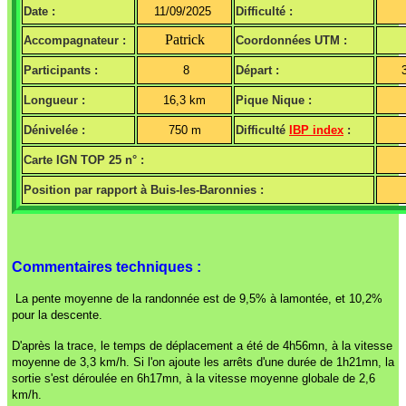
Date :
11/09/2025
Difficulté :
Patrick
Accompagnateur :
Coordonnées UTM :
Participants :
8
Départ :
Longueur :
16,3 km
Pique Nique :
Dénivelée :
750 m
Difficulté
IBP index
:
Carte IGN TOP 25 n° :
Position par rapport à Buis-les-Baronnies :
Commentaires techniques :
La pente moyenne de la randonnée est de 9,5% à lamontée, et 10,2%
pour la descente.
D'après la trace, le temps de déplacement a été de 4h56mn, à la vitesse
moyenne de 3,3 km/h. Si l'on ajoute les arrêts d'une durée de 1h21mn, la
sortie s'est déroulée en 6h17mn, à la vitesse moyenne globale de 2,6
km/h.