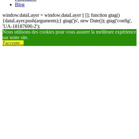
Blog
window.dataLayer = window.dataLayer || []; function gtag()
{dataLayer.push(arguments);} gtag('js', new Date()); gtag('config',
'UA-18187690-2');
Nous utilisons des cookies pour vous assurer la meilleure expérience
sur notre site.
J'accepte...