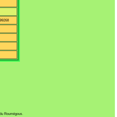
899268
E
au du Roumégous.