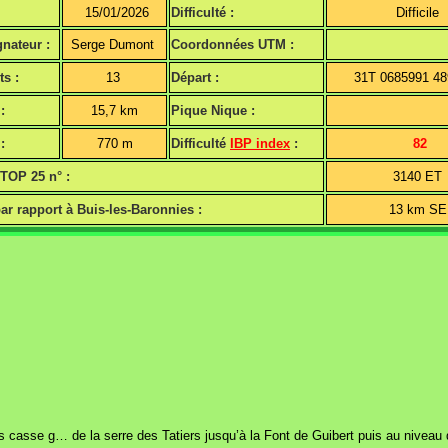
15/01/2026
Difficulté :
Difficile
nateur :
Serge Dumont
Coordonnées UTM :
ts :
13
Départ :
31T 0685991 4
:
15,7 km
Pique Nique :
:
770 m
Difficulté
IBP index
:
82
 TOP 25 n° :
3140 ET
ar rapport à Buis-les-Baronnies :
13 km S
rfois casse g… de la serre des Tatiers jusqu’à la Font de Guibert puis au nive