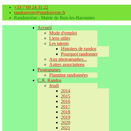
+33 7 69 24 31 22
randouveze@randouveze.fr
Randouvèze - Mairie de Buis-les-Baronnies
Accueil
Mode d'emploi
Liens utiles
Les talents
Histoires de randos
Pourquoi randonner
Aux photographes...
Autres associations
Programmes
Planning randonnées
C.R. Randos
Jeudi
2014
2015
2016
2017
2018
2019
2020
2021