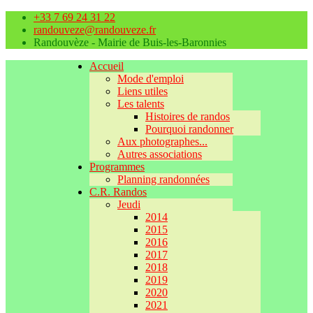
+33 7 69 24 31 22
randouveze@randouveze.fr
Randouvèze - Mairie de Buis-les-Baronnies
Accueil
Mode d'emploi
Liens utiles
Les talents
Histoires de randos
Pourquoi randonner
Aux photographes...
Autres associations
Programmes
Planning randonnées
C.R. Randos
Jeudi
2014
2015
2016
2017
2018
2019
2020
2021