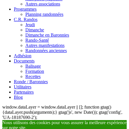
Autres associations
Programmes
Planning randonnées
C.R. Randos
Jeudi
Dimanche
Dimanche en Baronnies
Rando-Santé
Autres manifestations
Randonnées anciennes
Adhésion
Documents
Balisage
Formation
Recettes
Ronde / Baronnies
Utilitaires
Partenaires
Blog
window.dataLayer = window.dataLayer || []; function gtag()
{dataLayer.push(arguments);} gtag('js', new Date()); gtag('config',
'UA-18187690-2');
Nous utilisons des cookies pour vous assurer la meilleure expérience
sur notre site.