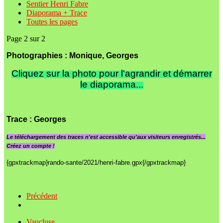
Sentier Henri Fabre
Diaporama + Trace
Toutes les pages
Page 2 sur 2
Photographies : Monique, Georges
Cliquez sur la photo pour l'agrandir et démarrer
le diaporama...
Trace
: Georges
Le
téléchargement des traces n'est accessible qu'aux visiteurs enregistrés...
Créez un compte !
{gpxtrackmap}rando-sante/2021/henri-fabre.gpx{/gpxtrackmap}
Précédent
Vaucluse