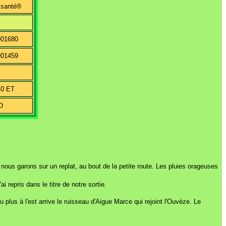
 santé®
901680
901459
40 ET
O
ous garons sur un replat, au bout de la petite route. Les pluies orageuses
 repris dans le titre de notre sortie.
u plus à l'est arrive le ruisseau d'Aigue Marce qui rejoint l'Ouvèze. Le