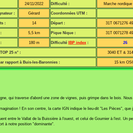
24/11/2022
Difficulté :
Marche nordique
nateur :
Gérard
Coordonnées UTM :
ts :
14
Départ :
31T 0671276 4
:
5,5 km
Pique Nique :
31T 0071278 4
:
180 m
Difficulté
IBP index
:
26
 TOP 25 n° :
3040 ET & 31
ar rapport à Buis-les-Baronnies :
15 km OS
e, qui traverse d'abord une zone de vignes, puis grimpe dans le bois. Nous n
gination ! En son centre, la carte IGN indique le lieu-dit "Les Pièces", que j'ai
nt entre le Vallat de la Buissière à l'ouest, et celui de Gournier à l'est. Un pe
pport à notre position "dominante".