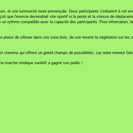
, et une luminosité toute provençale. Deux participants s'initiaient à cet exe
oit que l'exercie deviendrait vite sportif si la pente et la vitesse de déplace
ans un rythme compatible avec la capacité des participants. Pour information,
le plaisir de silloner dans ces sous-bois, de voir revenir la végétation sur les
t chemins qui offrent un grand champs de possibilités, car notre meneur Gérar
 : la marche nordique santé® a gagné son public !