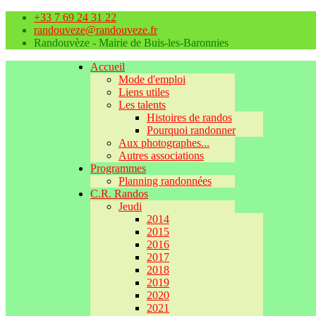
+33 7 69 24 31 22
randouveze@randouveze.fr
Randouvèze - Mairie de Buis-les-Baronnies
Accueil
Mode d'emploi
Liens utiles
Les talents
Histoires de randos
Pourquoi randonner
Aux photographes...
Autres associations
Programmes
Planning randonnées
C.R. Randos
Jeudi
2014
2015
2016
2017
2018
2019
2020
2021