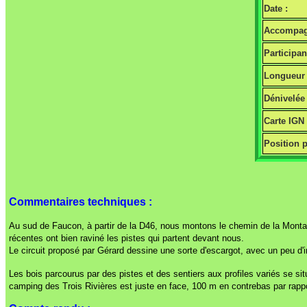
Date :
Accompag
Participan
Longueur 
Dénivelée 
Carte IGN
Position p
Commentaires techniques :
Au sud de Faucon, à partir de la D46, nous montons le chemin de la Montagn
récentes ont bien raviné les pistes qui partent devant nous.
Le circuit proposé par Gérard dessine une sorte d'escargot, avec un peu d'ima
Les bois parcourus par des pistes et des sentiers aux profiles variés se situe
camping des Trois Rivières est juste en face, 100 m en contrebas par ra