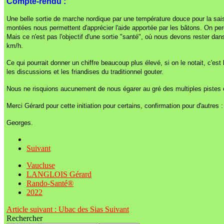
Compte-rendu :
Une belle sortie de marche nordique par une température douce pour la saison
montées nous permettent d'apprécier l'aide apportée par les bâtons. On perç
Mais ce n'est pas l'objectif d'une sortie "santé", où nous devons rester d
km/h.
Ce qui pourrait donner un chiffre beaucoup plus élevé, si on le notait, c'est 
les discussions et les friandises du traditionnel gouter.
Nous ne risquions aucunement de nous égarer au gré des multiples pistes e
Merci Gérard pour cette initiation pour certains, confirmation pour d'autres
Georges.
Suivant
Vaucluse
LANGLOIS Gérard
Rando-Santé®
2022
Article suivant : Ubac des Sias
Suivant
Rechercher