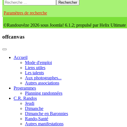
Rechercher
Paramètres de recherche
©Randouvèze 2026 sous Joomla! 6.1.2; propulsé par Helix Ultimate
offcanvas
Accueil
Mode d'emploi
Liens utiles
Les talents
Aux photographes...
Autres associations
Programmes
Planning randonnées
C.R. Randos
Jeudi
Dimanche
Dimanche en Baronnies
Rando-Santé
Autres manifestations