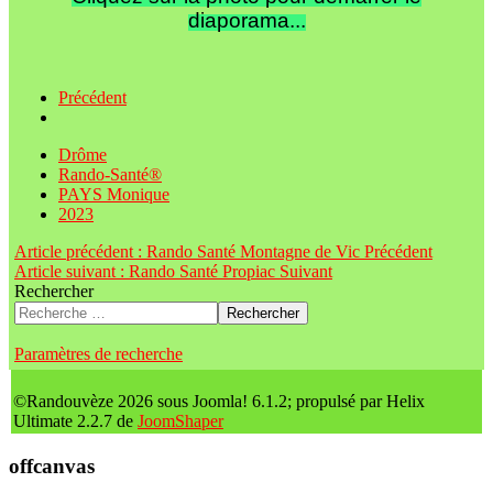
diaporama...
Précédent
Drôme
Rando-Santé®
PAYS Monique
2023
Article précédent : Rando Santé Montagne de Vic
Précédent
Article suivant : Rando Santé Propiac
Suivant
Rechercher
Rechercher
Paramètres de recherche
©Randouvèze 2026 sous Joomla! 6.1.2; propulsé par Helix
Ultimate 2.2.7 de
JoomShaper
offcanvas