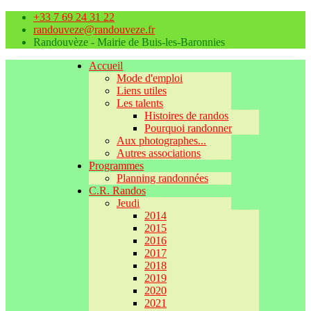
+33 7 69 24 31 22
randouveze@randouveze.fr
Randouvèze - Mairie de Buis-les-Baronnies
Accueil
Mode d'emploi
Liens utiles
Les talents
Histoires de randos
Pourquoi randonner
Aux photographes...
Autres associations
Programmes
Planning randonnées
C.R. Randos
Jeudi
2014
2015
2016
2017
2018
2019
2020
2021