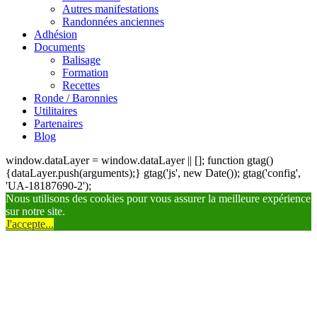
Autres manifestations
Randonnées anciennes
Adhésion
Documents
Balisage
Formation
Recettes
Ronde / Baronnies
Utilitaires
Partenaires
Blog
window.dataLayer = window.dataLayer || []; function gtag()
{dataLayer.push(arguments);} gtag('js', new Date()); gtag('config',
'UA-18187690-2');
Nous utilisons des cookies pour vous assurer la meilleure expérience
sur notre site.
J'accepte...