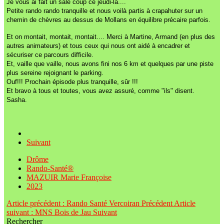
Je vous ai fait un sale coup ce jeudi-la....
Petite rando rando tranquille et nous voilà partis à crapahuter sur un
chemin de chèvres au dessus de Mollans en équilibre précaire parfois.
Et on montait, montait, montait.... Merci à Martine, Armand (en plus des
autres animateurs) et tous ceux qui nous ont aidé à encadrer et
sécuriser ce parcours difficile.
Et, vaille que vaille, nous avons fini nos 6 km et quelques par une piste
plus sereine rejoignant le parking.
Ouf!!! Prochain épisode plus tranquille, sûr !!!
Et bravo à tous et toutes, vous avez assuré, comme "ils" disent.
Sasha.
Suivant
Drôme
Rando-Santé®
MAZUIR Marie Françoise
2023
Article précédent : Rando Santé Vercoiran
Précédent
Article
suivant : MNS Bois de Jau
Suivant
Rechercher