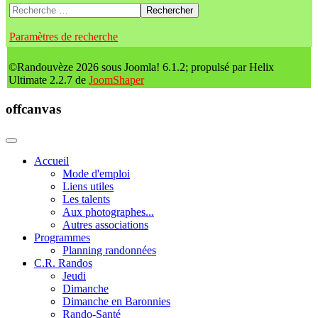
Rechercher
Paramètres de recherche
©Randouvèze 2026 sous Joomla! 6.1.2; propulsé par Helix
Ultimate 2.2.7 de
JoomShaper
offcanvas
Accueil
Mode d'emploi
Liens utiles
Les talents
Aux photographes...
Autres associations
Programmes
Planning randonnées
C.R. Randos
Jeudi
Dimanche
Dimanche en Baronnies
Rando-Santé