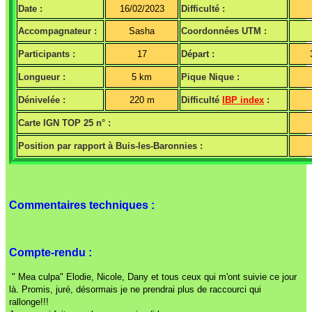
Date :
16/02/2023
Difficulté :
Accompagnateur :
Sasha
Coordonnées UTM :
Participants :
17
Départ :
Longueur :
5 km
Pique Nique :
Dénivelée :
220 m
Difficulté
IBP index
:
Carte IGN TOP 25 n° :
Position par rapport à Buis-les-Baronnies :
Commentaires techniques :
Compte-rendu :
" Mea culpa" Elodie, Nicole, Dany et tous ceux qui m'ont suivie ce jour
là. Promis, juré, désormais je ne prendrai plus de raccourci qui
rallonge!!!