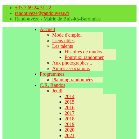
+33 7 69 24 31 22
randouveze@randouveze.fr
Randouvèze - Mairie de Buis-les-Baronnies
Accueil
Mode d'emploi
Liens utiles
Les talents
Histoires de randos
Pourquoi randonner
Aux photographes...
Autres associations
Programmes
Planning randonnées
C.R. Randos
Jeudi
2014
2015
2016
2017
2018
2019
2020
2021