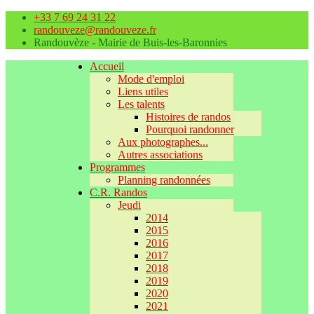
+33 7 69 24 31 22
randouveze@randouveze.fr
Randouvèze - Mairie de Buis-les-Baronnies
Accueil
Mode d'emploi
Liens utiles
Les talents
Histoires de randos
Pourquoi randonner
Aux photographes...
Autres associations
Programmes
Planning randonnées
C.R. Randos
Jeudi
2014
2015
2016
2017
2018
2019
2020
2021