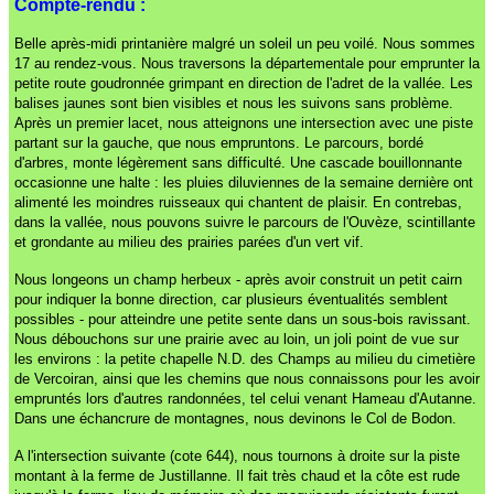
Compte-rendu :
Belle après-midi printanière malgré un soleil un peu voilé. Nous sommes
17 au rendez-vous. Nous traversons la départementale pour emprunter la
petite route goudronnée grimpant en direction de l'adret de la vallée. Les
balises jaunes sont bien visibles et nous les suivons sans problème.
Après un premier lacet, nous atteignons une intersection avec une piste
partant sur la gauche, que nous empruntons. Le parcours, bordé
d'arbres, monte légèrement sans difficulté. Une cascade bouillonnante
occasionne une halte : les pluies diluviennes de la semaine dernière ont
alimenté les moindres ruisseaux qui chantent de plaisir. En contrebas,
dans la vallée, nous pouvons suivre le parcours de l'Ouvèze, scintillante
et grondante au milieu des prairies parées d'un vert vif.
Nous longeons un champ herbeux - après avoir construit un petit cairn
pour indiquer la bonne direction, car plusieurs éventualités semblent
possibles - pour atteindre une petite sente dans un sous-bois ravissant.
Nous débouchons sur une prairie avec au loin, un joli point de vue sur
les environs : la petite chapelle N.D. des Champs au milieu du cimetière
de Vercoiran, ainsi que les chemins que nous connaissons pour les avoir
empruntés lors d'autres randonnées, tel celui venant Hameau d'Autanne.
Dans une échancrure de montagnes, nous devinons le Col de Bodon.
A l'intersection suivante (cote 644), nous tournons à droite sur la piste
montant à la ferme de Justillanne. Il fait très chaud et la côte est rude