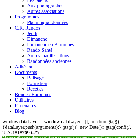
Les talents
Aux photographes...
Autres associations
Programmes
Planning randonnées
C.R. Randos
Jeudi
Dimanche
Dimanche en Baronnies
Rando-Santé
Autres manifestations
Randonnées anciennes
Adhésion
Documents
Balisage
Formation
Recettes
Ronde / Baronnies
Utilitaires
Partenaires
Blog
window.dataLayer = window.dataLayer || []; function gtag()
{dataLayer.push(arguments);} gtag('js', new Date()); gtag('config',
'UA-18187690-2');