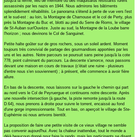
jusqu'à la ferme, lieu de mémoire où des maquisards résistants furent
assassinés par les nazis en 1944. Nous admirons les bâtiments
splendidement réhabilités. Le panorama s'étend à perte de vue vers l'est
et le sud-est : au loin, la Montagne de Chamouse et le col de Perty, plus
près la Montagne du Buc et, blotti au pied du Serre de Rioms, le village
de St-Auban sur/Ouvèze. Juste au sud, la Montagne de la Loube barre
l'horizon ; nous devinons le Col de Sanguinet.
Petite halte goûter sur de gros rochers, sous un soleil ardent. Moment
toujours très convivial de partage des gourmandises apportées par les
uns et les autres. Notre parcours se poursuit sans peine jusqu'à la cote
778, point culminant du parcours. La descente s'amorce, nous passons
devant une maison en cours de travaux (c'était une ruine - plusieurs
d'entre nous s'en souviennent) ; à présent, elle commence à avoir fière
allure.
En bas de la descente, nous laissons sur la gauche le chemin qui part
au nord vers le Col de Peyruergue et continuons notre descente. Après
une nouvelle intersection (à gauche, la piste remonte jusqu'à la route
D.64), nous prenons à droite pour suivre le torrent, encaissé au fond
d'une gorge impressionnante. Tout en bas, on aperçoit le village de Ste-
Euphémie où nous arrivons bientôt.
La proposition de faire une petite visite de ce vieux village ne semble
pas convenir aujourd'hui. Avec la chaleur inattendue, tout le monde a
déjà beaucoup donné pour faire la rando, mais les participants se disent