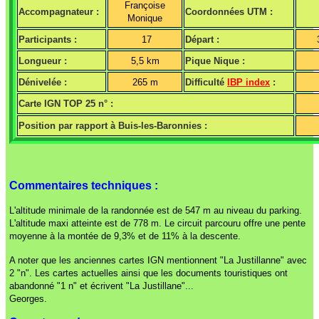
Françoise
Accompagnateur :
Coordonnées UTM :
Monique
Participants :
17
Départ :
Longueur :
5,5 km
Pique Nique :
Dénivelée :
265 m
Difficulté
IBP index
:
Carte IGN TOP 25 n° :
Position par rapport à Buis-les-Baronnies :
Commentaires techniques :
L'altitude minimale de la randonnée est de 547 m au niveau du parking.
L'altitude maxi atteinte est de 778 m. Le circuit parcouru offre une pente
moyenne à la montée de 9,3% et de 11% à la descente.
A noter que les anciennes cartes IGN mentionnent "La Justillanne" avec
2 "n". Les cartes actuelles ainsi que les documents touristiques ont
abandonné "1 n" et écrivent "La Justillane"...
Georges.