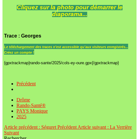
Cliquez sur la photo pour démarrer le
diaporama...
Trace
: Georges
Le
téléchargement des traces n'est accessible qu'aux visiteurs enregistrés...
Créez un compte !
{gpxtrackmap}rando-sante/2025/cols-ey-oure.gpx{/gpxtrackmap}
Précédent
Drôme
Rando-Santé®
PAYS Monique
2025
Article précédent : Séguret
Précédent
Article suivant : La Verrière
Suivant
Rechercher