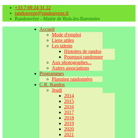
+33 7 69 24 31 22
randouveze@randouveze.fr
Randouvèze - Mairie de Buis-les-Baronnies
Accueil
Mode d'emploi
Liens utiles
Les talents
Histoires de randos
Pourquoi randonner
Aux photographes...
Autres associations
Programmes
Planning randonnées
C.R. Randos
Jeudi
2014
2015
2016
2017
2018
2019
2020
2021