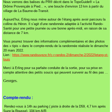
Nous verrons des balises du PR® décrit dans le TopoGuide® « La
Drôme Provençale à Pied... », une boucle d’environ 13 km à partir du
village de La Baume-de-Transit.
Aujourd’hui, Erling nous mène autour de l’étang après avoir parcouru la
colline du Héron. Il s’agit d’une randonnée adaptée à l’activité Rando-
Santé pour une petite journée ou une bonne après-midi, en raison de sa
distance de 7 km.
Vous pourrez trouver des informations complémentaires et des photos
des « tipis » dans le compte-rendu de la randonnée réalisée le dimanche
20 mars 2022.
Lien :
https://www.randouveze.fr/c-r-randos-2/dimanche-2/2022/letang-st-
louis
Merci à Erling pour sa parfaite conduite de la sortie, pour sa prise en
compte attentive des petits soucis qui peuvent survenir au fil des pas ...
Georges.
Compte-rendu :
Rendez-vous à 14h au parking ( piste à droite de la D59, 4,7 km après
Suze la Rousse). 104 km A/R.