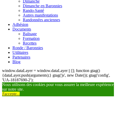
Dimanche
Dimanche en Baronnies
Rando-Santé
Autres manifestations
Randonnées anciennes
Adhésion
Documents
Balisage
Formation
Recettes
Ronde / Baronnies
Utilitaires
Partenaires
Blog
window.dataLayer = window.dataLayer || []; function gtag()
{dataLayer.push(arguments);} gtag('js', new Date()); gtag('config',
'UA-18187690-2');
Nous utilisons des cookies pour vous assurer la meilleure expérience
sur notre site.
J'accepte...