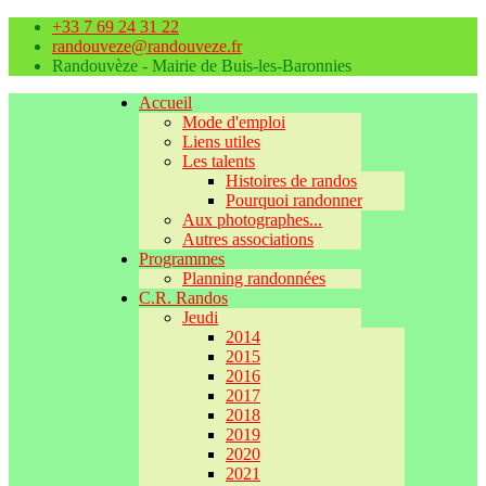
+33 7 69 24 31 22
randouveze@randouveze.fr
Randouvèze - Mairie de Buis-les-Baronnies
Accueil
Mode d'emploi
Liens utiles
Les talents
Histoires de randos
Pourquoi randonner
Aux photographes...
Autres associations
Programmes
Planning randonnées
C.R. Randos
Jeudi
2014
2015
2016
2017
2018
2019
2020
2021