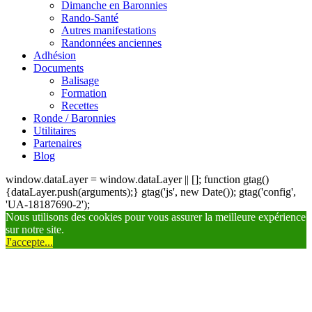
Dimanche en Baronnies
Rando-Santé
Autres manifestations
Randonnées anciennes
Adhésion
Documents
Balisage
Formation
Recettes
Ronde / Baronnies
Utilitaires
Partenaires
Blog
window.dataLayer = window.dataLayer || []; function gtag()
{dataLayer.push(arguments);} gtag('js', new Date()); gtag('config',
'UA-18187690-2');
Nous utilisons des cookies pour vous assurer la meilleure expérience
sur notre site.
J'accepte...