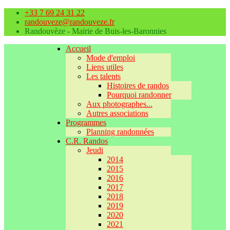
+33 7 69 24 31 22
randouveze@randouveze.fr
Randouvèze - Mairie de Buis-les-Baronnies
Accueil
Mode d'emploi
Liens utiles
Les talents
Histoires de randos
Pourquoi randonner
Aux photographes...
Autres associations
Programmes
Planning randonnées
C.R. Randos
Jeudi
2014
2015
2016
2017
2018
2019
2020
2021