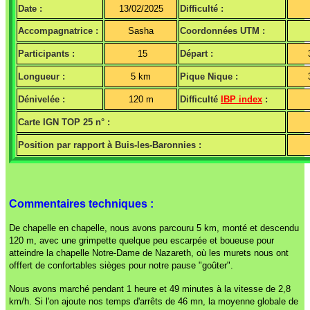
Date :
13/02/2025
Difficulté :
Accompagnatrice :
Sasha
Coordonnées UTM :
Participants :
15
Départ :
Longueur :
5 km
Pique Nique :
Dénivelée :
120 m
Difficulté
IBP index
:
Carte IGN TOP 25 n° :
Position par rapport à Buis-les-Baronnies :
Commentaires techniques :
De chapelle en chapelle, nous avons parcouru 5 km, monté et descendu
120 m, avec une grimpette quelque peu escarpée et boueuse pour
atteindre la chapelle Notre-Dame de Nazareth, où les murets nous ont
offfert de confortables sièges pour notre pause "goûter".
Nous avons marché pendant 1 heure et 49 minutes à la vitesse de 2,8
km/h. Si l'on ajoute nos temps d'arrêts de 46 mn, la moyenne globale de