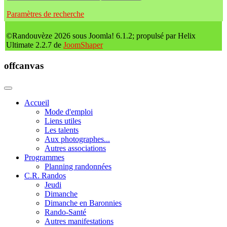
Paramètres de recherche
©Randouvèze 2026 sous Joomla! 6.1.2; propulsé par Helix
Ultimate 2.2.7 de
JoomShaper
offcanvas
Accueil
Mode d'emploi
Liens utiles
Les talents
Aux photographes...
Autres associations
Programmes
Planning randonnées
C.R. Randos
Jeudi
Dimanche
Dimanche en Baronnies
Rando-Santé
Autres manifestations