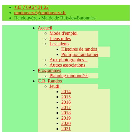
+33 7 69 24 31 22
randouveze@randouveze.fr
Randouvèze - Mairie de Buis-les-Baronnies
Accueil
Mode d'emploi
Liens utiles
Les talents
Histoires de randos
Pourquoi randonner
Aux photographes...
Autres associations
Programmes
Planning randonnées
C.R. Randos
Jeudi
2014
2015
2016
2017
2018
2019
2020
2021