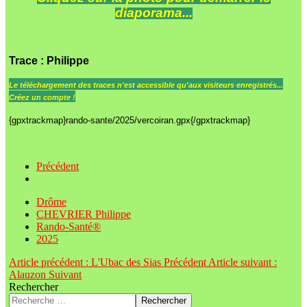
diaporama...
Trace
: Philippe
Le
téléchargement des traces n'est accessible qu'aux visiteurs enregistrés...
Créez un compte !
{gpxtrackmap}rando-sante/2025/vercoiran.gpx{/gpxtrackmap}
Précédent
Drôme
CHEVRIER Philippe
Rando-Santé®
2025
Article précédent : L'Ubac des Sias
Précédent
Article suivant :
Alauzon
Suivant
Rechercher
Rechercher