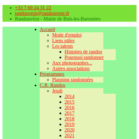
+33 7 69 24 31 22
randouveze@randouveze.fr
Randouvèze - Mairie de Buis-les-Baronnies
Accueil
Mode d'emploi
Liens utiles
Les talents
Histoires de randos
Pourquoi randonner
Aux photographes...
Autres associations
Programmes
Planning randonnées
C.R. Randos
Jeudi
2014
2015
2016
2017
2018
2019
2020
2021