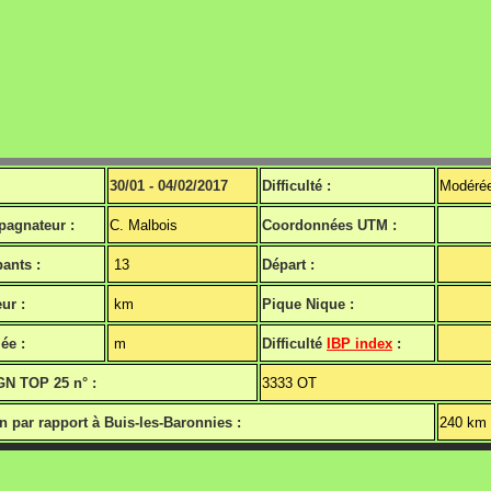
30/01 - 04/02/2017
Difficulté :
Modéré
agnateur :
C. Malbois
Coordonnées UTM :
pants :
13
Départ :
ur :
km
Pique Nique :
ée :
m
Difficulté
IBP index
:
GN TOP 25 n° :
3333 OT
n par rapport à Buis-les-Baronnies :
240 km