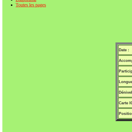
Toutes les pages
Date :
Accomp
Partici
Longue
Dénivel
Carte I
Positio