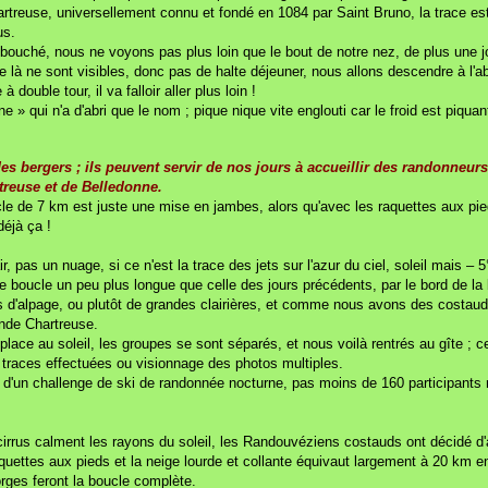
reuse, universellement connu et fondé en 1084 par Saint Bruno, la trace est 
us.
ouché, nous ne voyons pas plus loin que le bout de notre nez, de plus une jolie
à ne sont visibles, donc pas de halte déjeuner, nous allons descendre à l'abr
ouble tour, il va falloir aller plus loin !
ne » qui n'a d'abri que le nom ; pique nique vite englouti car le froid est piqua
es bergers ; ils peuvent servir de nos jours à accueillir des randonneurs.
treuse et de Belledonne.
le de 7 km est juste une mise en jambes, alors qu'avec les raquettes aux pied
éjà ça !
air, pas un nuage, si ce n'est la trace des jets sur l'azur du ciel, soleil mai
boucle un peu plus longue que celle des jours précédents, par le bord de la b
ries d'alpage, ou plutôt de grandes clairières, et comme nous avons des costaud
nde Chartreuse.
t place au soleil, les groupes se sont séparés, et nous voilà rentrés au gîte ; c
traces effectuées ou visionnage des photos multiples.
s, d'un challenge de ski de randonnée nocturne, pas moins de 160 participant
irrus calment les rayons du soleil, les Randouvéziens costauds ont décidé d'ac
quettes aux pieds et la neige lourde et collante équivaut largement à 20 km 
orges feront la boucle complète.