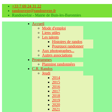
+33 7 69 24 31 22
randouveze@randouveze.fr
Randouvèze - Mairie de Buis-les-Baronnies
Accueil
Mode d'emploi
Liens utiles
Les talents
Histoires de randos
Pourquoi randonner
Aux photographes...
Autres associations
Programmes
Planning randonnées
C.R. Randos
Jeudi
2014
2015
2016
2017
2018
2019
2020
2021