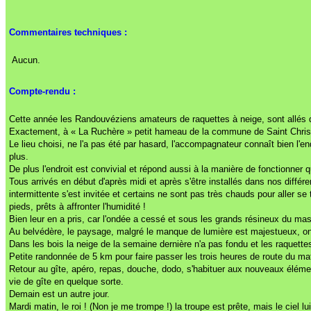
Commentaires techniques :
Aucun.
Compte-rendu :
Cette année les Randouvéziens amateurs de raquettes à neige, sont allés 
Exactement, à « La Ruchère » petit hameau de la commune de Saint Christop
Le lieu choisi, ne l'a pas été par hasard, l'accompagnateur connaît bien l'
plus.
De plus l'endroit est convivial et répond aussi à la manière de fonctionner q
Tous arrivés en début d'après midi et après s'être installés dans nos différe
intermittente s'est invitée et certains ne sont pas très chauds pour aller se
pieds, prêts à affronter l'humidité !
Bien leur en a pris, car l'ondée a cessé et sous les grands résineux du ma
Au belvédère, le paysage, malgré le manque de lumière est majestueux, on do
Dans les bois la neige de la semaine dernière n'a pas fondu et les raquette
Petite randonnée de 5 km pour faire passer les trois heures de route du ma
Retour au gîte, apéro, repas, douche, dodo, s'habituer aux nouveaux élémen
vie de gîte en quelque sorte.
Demain est un autre jour.
Mardi matin, le roi ! (Non je me trompe !) la troupe est prête, mais le ciel