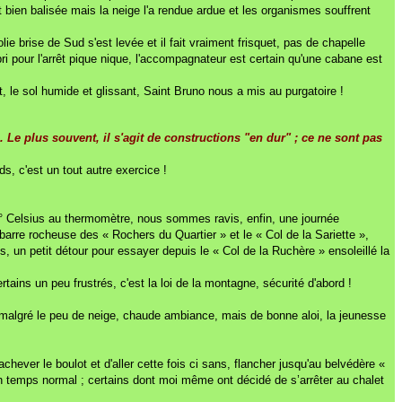
bien balisée mais la neige l'a rendue ardue et les organismes souffrent
 brise de Sud s'est levée et il fait vraiment frisquet, pas de chapelle
i pour l'arrêt pique nique, l'accompagnateur est certain qu'une cabane est
nt, le sol humide et glissant, Saint Bruno nous a mis au purgatoire !
 Le plus souvent, il s'agit de constructions "en dur" ; ce ne sont pas
s, c'est un tout autre exercice !
s – 5° Celsius au thermomètre, nous sommes ravis, enfin, une journée
arre rocheuse des « Rochers du Quartier » et le « Col de la Sariette »,
s, un petit détour pour essayer depuis le « Col de la Ruchère » ensoleillé la
ertains un peu frustrés, c'est la loi de la montagne, sécurité d'abord !
s malgré le peu de neige, chaude ambiance, mais de bonne aloi, la jeunesse
hever le boulot et d'aller cette fois ci sans, flancher jusqu'au belvédère «
en temps normal ; certains dont moi même ont décidé de s’arrêter au chalet