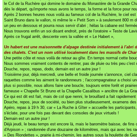
le Col de la Ruchère qui domine le domaine du Monastère de la Grande Chart
dès le départ, qu'importe nous avons le temps, la forme et la force pour no
Après 2 bonnes heures nous voilà au fameux col de la Ruchère, le ciel est b
Saint Bruno dans le vallon, ni même le « Petit Som » à seulement 800 m de l
un peu en dessous et pourra nous servir d’abri ; hélas la cabane est fermée à d
Nous trouvons enfin un soi disant endroit, près de l'oratoire « Teste de Lavi
Après ce frugal arrêt, descente vers la vallée et « Le Habert »,
Un habert est une maisonnette d'alpage destinée initialement à l'abri d
des chalets. C'est un nom utilisé localement dans les massifs de Char
Une petite côte et nous voilà de retour au gîte. En temps normal cette bouc
Nous sommes vraiment contents de rentrer, pas de pluie ou très peu c'est d
Douche, repos, repas, dodo, demain est un autre jour !
Troisième jour, déjà mercredi, une belle et froide journée s'annonce, ciel cl
raquettes comme les aiment le randonneurs ; l'accompagnateur a choisi une 
plus si possible, nous allons faire une boucle, toujours entre forêt et prai
fameuse « Chapelle St Bruno et la Chapelle Casalibus » ancêtre de La Gra
Ce qui est dit est fait, mais de col que nenni, le brouillard a fait rapidemen
Douche, repos, jeux de société, ou bien plus studieusement, examens des 
Apéro, repas à 19 h 30, car « La Ruche à Gîter » accueille les participant
s'éclate, pour une fois pas devant des consoles de jeux virtuels !
Demain est un autre jour !
Déjà jeudi, le beau temps est encore là, mais le baromètre baisse, de fins c
d'Arpison » ; randonnée d'une douzaine de kilomètres, mais qui avec les ra
« Des Riondettes », prairie à mi-chemin, les autres sous la houlette de Ge