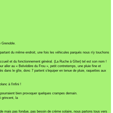
e Grenoble.
en partant du même endroit, une fois les véhicules parqués nous n'y touchons
l’accueil et du fonctionnement général. (La Ruche à Gîter) tel est son nom !
our aller au « Belvédère du Frou », petit contretemps, une pluie fine et
rés dans le gîte, donc 7 partent s'équiper en tenue de pluie, raquettes aux
nc à l'infini !
ui pourraient bien provoquer quelques crampes demain.
 grincent, la
 lourde mais pas fondue, pas besoin de crème solaire, nous partons tous vers