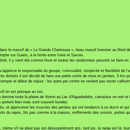
dans le massif de « La Grande Chartreuse », beau massif forestier au Nord d
he sur Guiers, à la limite entre Isère et Savoie.
endroit, il y vient été comme hiver et toutes les randonnées peuvent se faire 
u’apprécie le responsable du groupe, convivialité, simplicité et flexibilité de 
nts dortoirs il est décidé de faire une petite sortie de mise en jambes, 5 km p
 tremper et début de séjour ; les autre par contre ne veulent pas rester calfeut
ssif on est presque au sec.
mine toute la plaine de Voiron au Lac d'Aiguebelette, camaïeux en noir et bla
s portent bien mais sont souvent lourdes.
tin, et apprivoiser les muscles des jambes qui ont tendance à se durcir et q
ts du repos, lits pas comme à la maison, ronflements des voisins, portes qui
 lui, même s'il ne pleut pas est désespérément gris, tant pis, la neige est là,