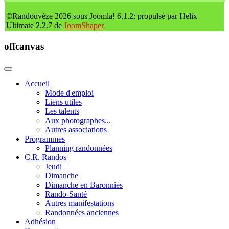
©Randouvèze 2026 sous Joomla! 6.1.2; propulsé par Helix
Ultimate 2.2.7 de
JoomShaper
offcanvas
Accueil
Mode d'emploi
Liens utiles
Les talents
Aux photographes...
Autres associations
Programmes
Planning randonnées
C.R. Randos
Jeudi
Dimanche
Dimanche en Baronnies
Rando-Santé
Autres manifestations
Randonnées anciennes
Adhésion