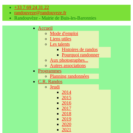
+33 7 69 24 31 22
randouveze@randouveze.fr
Randouvèze - Mairie de Buis-les-Baronnies
Accueil
Mode d'emploi
Liens utiles
Les talents
Histoires de randos
Pourquoi randonner
Aux photographes...
Autres associations
Programmes
Planning randonnées
C.R. Randos
Jeudi
2014
2015
2016
2017
2018
2019
2020
2021