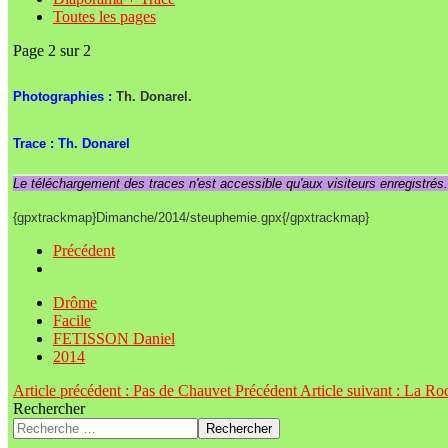
Toutes les pages
Page 2 sur 2
Photographies :
Th. Donarel.
Trace : Th. Donarel
Le téléchargement des traces n'est accessible qu'aux visiteurs enregistrés
{gpxtrackmap}Dimanche/2014/steuphemie.gpx{/gpxtrackmap}
Précédent
Drôme
Facile
FETISSON Daniel
2014
Article précédent : Pas de Chauvet
Précédent
Article suivant : La Ro
Rechercher
Rechercher