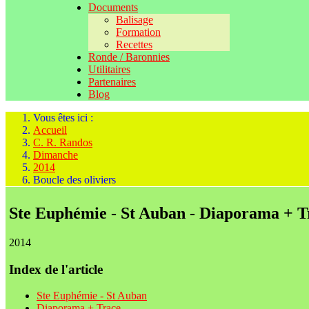
Documents
Balisage
Formation
Recettes
Ronde / Baronnies
Utilitaires
Partenaires
Blog
Vous êtes ici :
Accueil
C. R. Randos
Dimanche
2014
Boucle des oliviers
Ste Euphémie - St Auban - Diaporama + T
2014
Index de l'article
Ste Euphémie - St Auban
Diaporama + Trace