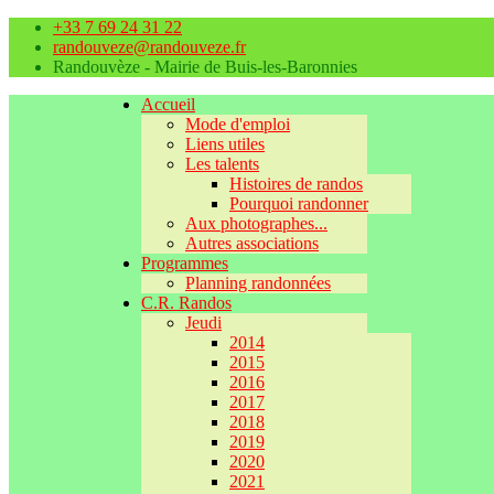
+33 7 69 24 31 22
randouveze@randouveze.fr
Randouvèze - Mairie de Buis-les-Baronnies
Accueil
Mode d'emploi
Liens utiles
Les talents
Histoires de randos
Pourquoi randonner
Aux photographes...
Autres associations
Programmes
Planning randonnées
C.R. Randos
Jeudi
2014
2015
2016
2017
2018
2019
2020
2021