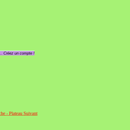
... Créez un compte !
che - Plateau
Suivant