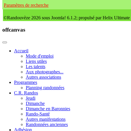
Paramètres de recherche
©Randouvèze 2026 sous Joomla! 6.1.2; propulsé par Helix Ultimate
offcanvas
Accueil
Mode d'emploi
Liens utiles
Les talents
Aux photographes...
Autres associations
Programmes
Planning randonnées
C.R. Randos
Jeudi
Dimanche
Dimanche en Baronnies
Rando-Santé
Autres manifestations
Randonnées anciennes
Adhésion