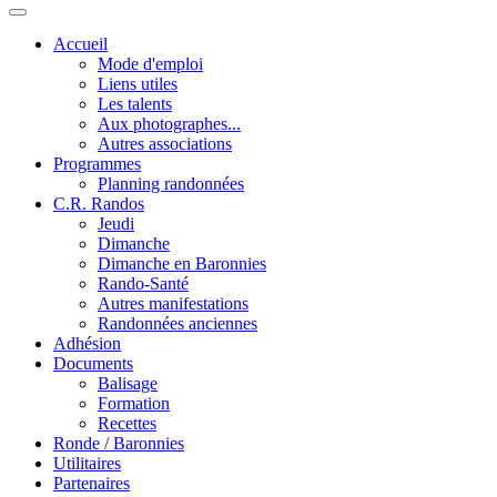
Accueil
Mode d'emploi
Liens utiles
Les talents
Aux photographes...
Autres associations
Programmes
Planning randonnées
C.R. Randos
Jeudi
Dimanche
Dimanche en Baronnies
Rando-Santé
Autres manifestations
Randonnées anciennes
Adhésion
Documents
Balisage
Formation
Recettes
Ronde / Baronnies
Utilitaires
Partenaires