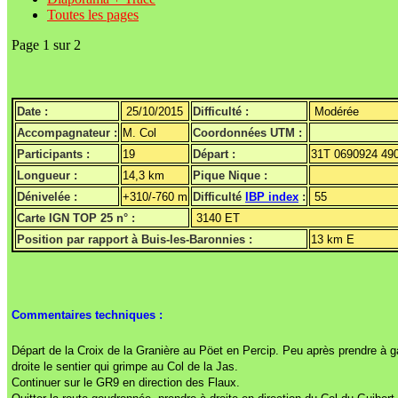
Toutes les pages
Page 1 sur 2
Date :
25/10/2015
Difficulté :
Modérée
Accompagnateur :
M. Col
Coordonnées UTM :
Participants :
19
Départ :
31T 0690924 49
Longueur :
14,3 km
Pique Nique :
Dénivelée :
+310/-760 m
Difficulté
IBP index
:
55
Carte IGN TOP 25 n° :
3140 ET
Position par rapport à Buis-les-Baronnies :
13 km E
Commentaires techniques :
Départ de la Croix de la Granière au Pöet en Percip. Peu après prendre à 
droite le sentier qui grimpe au Col de la Jas.
Continuer sur le GR9 en direction des Flaux.