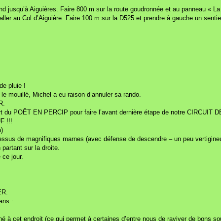
d jusqu’à Aiguières. Faire 800 m sur la route goudronnée et au panneau « La C
r aller au Col d’Aiguière. Faire 100 m sur la D525 et prendre à gauche un senti
e pluie !
e mouillé, Michel a eu raison d’annuler sa rando.
R.
 POÊT EN PERCIP pour faire l’avant dernière étape de notre CIRCUIT
F !!!
)
u dessus de magnifiques marnes (avec défense de descendre – un peu vertigine
partant sur la droite.
 ce jour.
ER.
ans :
né à cet endroit (ce qui permet à certaines d’entre nous de raviver de bons so