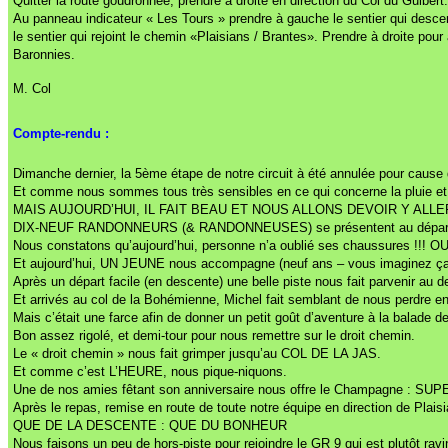
Quitter la route goudronnée, prendre à droite en direction du Col du Guibert.
Au panneau indicateur « Les Tours » prendre à gauche le sentier qui descen
le sentier qui rejoint le chemin «Plaisians / Brantes». Prendre à droite pou
Baronnies.
M. Col
Compte-rendu :
Dimanche dernier, la 5ème étape de notre circuit à été annulée pour cause d
Et comme nous sommes tous très sensibles en ce qui concerne la pluie et l
MAIS AUJOURD’HUI, IL FAIT BEAU ET NOUS ALLONS DEVOIR Y ALLE
DIX-NEUF RANDONNEURS (& RANDONNEUSES) se présentent au départ du
Nous constatons qu’aujourd’hui, personne n’a oublié ses chaussures !!! OU
Et aujourd’hui, UN JEUNE nous accompagne (neuf ans – vous imaginez ça
Après un départ facile (en descente) une belle piste nous fait parvenir a
Et arrivés au col de la Bohémienne, Michel fait semblant de nous perdre en 
Mais c’était une farce afin de donner un petit goût d’aventure à la balade de
Bon assez rigolé, et demi-tour pour nous remettre sur le droit chemin.
Le « droit chemin » nous fait grimper jusqu’au COL DE LA JAS.
Et comme c’est L’HEURE, nous pique-niquons.
Une de nos amies fêtant son anniversaire nous offre le Champagne : SUP
Après le repas, remise en route de toute notre équipe en direction de Plaisi
QUE DE LA DESCENTE : QUE DU BONHEUR
Nous faisons un peu de hors-piste pour rejoindre le GR 9 qui est plutôt ravi