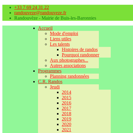
+33 7 69 24 31 22
randouveze@randouveze.fr
Randouvèze - Mairie de Buis-les-Baronnies
Accueil
Mode d'emploi
Liens utiles
Les talents
Histoires de randos
Pourquoi randonner
Aux photographes...
Autres associations
Programmes
Planning randonnées
C.R. Randos
Jeudi
2014
2015
2016
2017
2018
2019
2020
2021