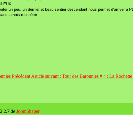
BULEUX.
monter un peu, un dernier et beau sentier descendant nous permet d’arrive
sans jamais rouspéter.
ronnies
Précédent
Article suivant : Tour des Baronnies # 4 : La Rochett
 2.2.7 de
JoomShaper