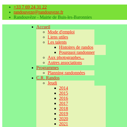
+33 7 69 24 31 22
randouveze@randouveze.fr
Randouvèze - Mairie de Buis-les-Baronnies
Accueil
Mode d'emploi
Liens utiles
Les talents
Histoires de randos
Pourquoi randonner
Aux photographes...
Autres associations
Programmes
Planning randonnées
C.R. Randos
Jeudi
2014
2015
2016
2017
2018
2019
2020
2021