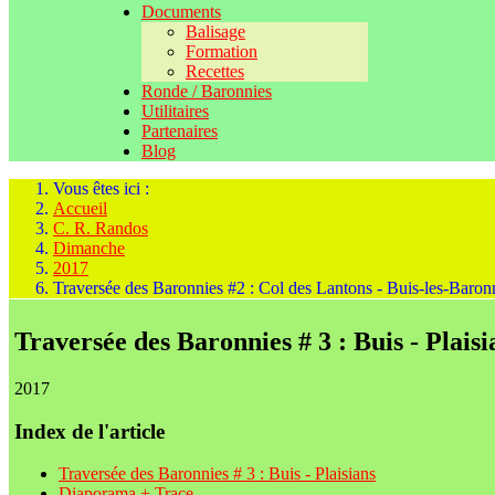
Documents
Balisage
Formation
Recettes
Ronde / Baronnies
Utilitaires
Partenaires
Blog
Vous êtes ici :
Accueil
C. R. Randos
Dimanche
2017
Traversée des Baronnies #2 : Col des Lantons - Buis-les-Baron
Traversée des Baronnies # 3 : Buis - Plai
2017
Index de l'article
Traversée des Baronnies # 3 : Buis - Plaisians
Diaporama + Trace