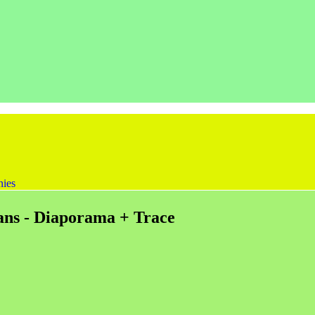
nies
sians - Diaporama + Trace