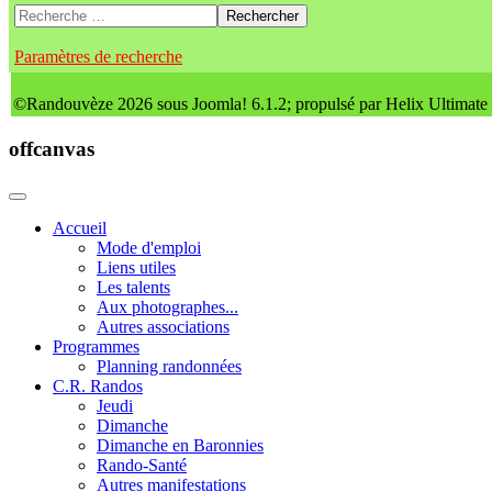
Rechercher
Paramètres de recherche
©Randouvèze 2026 sous Joomla! 6.1.2; propulsé par Helix Ultimate
offcanvas
Accueil
Mode d'emploi
Liens utiles
Les talents
Aux photographes...
Autres associations
Programmes
Planning randonnées
C.R. Randos
Jeudi
Dimanche
Dimanche en Baronnies
Rando-Santé
Autres manifestations