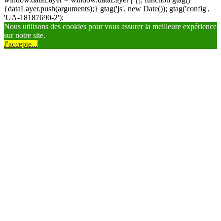
{dataLayer.push(arguments);} gtag('js', new Date()); gtag('config',
'UA-18187690-2');
Nous utilisons des cookies pour vous assurer la meilleure expérience
sur notre site.
J'accepte...