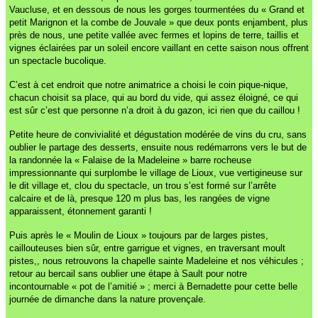
Vaucluse, et en dessous de nous les gorges tourmentées du « Grand et
petit Marignon et la combe de Jouvale » que deux ponts enjambent, plus
près de nous, une petite vallée avec fermes et lopins de terre, taillis et
vignes éclairées par un soleil encore vaillant en cette saison nous offrent
un spectacle bucolique.
C’est à cet endroit que notre animatrice a choisi le coin pique-nique,
chacun choisit sa place, qui au bord du vide, qui assez éloigné, ce qui
est sûr c’est que personne n’a droit à du gazon, ici rien que du caillou !
Petite heure de convivialité et dégustation modérée de vins du cru, sans
oublier le partage des desserts, ensuite nous redémarrons vers le but de
la randonnée la « Falaise de la Madeleine » barre rocheuse
impressionnante qui surplombe le village de Lioux, vue vertigineuse sur
le dit village et, clou du spectacle, un trou s’est formé sur l’arrête
calcaire et de là, presque 120 m plus bas, les rangées de vigne
apparaissent, étonnement garanti !
Puis après le « Moulin de Lioux » toujours par de larges pistes,
caillouteuses bien sûr, entre garrigue et vignes, en traversant moult
pistes,, nous retrouvons la chapelle sainte Madeleine et nos véhicules ;
retour au bercail sans oublier une étape à Sault pour notre
incontournable « pot de l’amitié » ; merci à Bernadette pour cette belle
journée de dimanche dans la nature provençale.