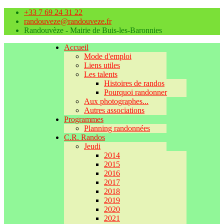
+33 7 69 24 31 22
randouveze@randouveze.fr
Randouvèze - Mairie de Buis-les-Baronnies
Accueil
Mode d'emploi
Liens utiles
Les talents
Histoires de randos
Pourquoi randonner
Aux photographes...
Autres associations
Programmes
Planning randonnées
C.R. Randos
Jeudi
2014
2015
2016
2017
2018
2019
2020
2021