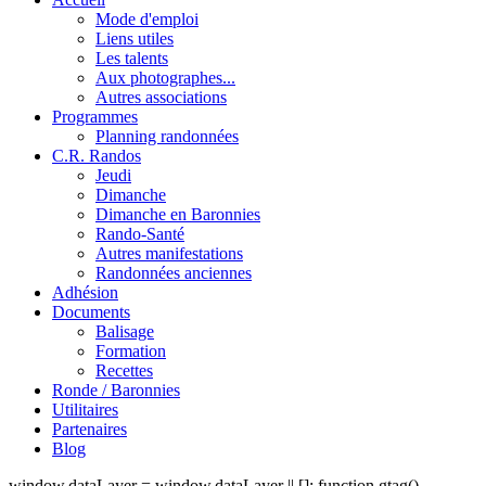
Mode d'emploi
Liens utiles
Les talents
Aux photographes...
Autres associations
Programmes
Planning randonnées
C.R. Randos
Jeudi
Dimanche
Dimanche en Baronnies
Rando-Santé
Autres manifestations
Randonnées anciennes
Adhésion
Documents
Balisage
Formation
Recettes
Ronde / Baronnies
Utilitaires
Partenaires
Blog
window.dataLayer = window.dataLayer || []; function gtag()