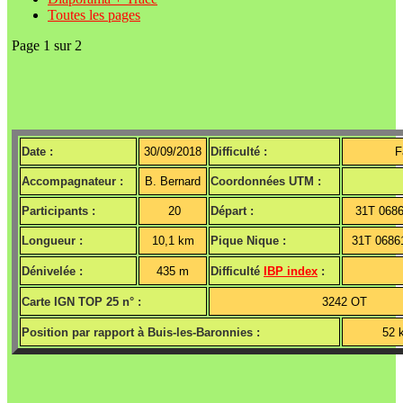
Toutes les pages
Page 1 sur 2
Date :
30/09/2018
Difficulté :
F
Accompagnateur :
B. Bernard
Coordonnées UTM :
Participants :
20
Départ :
31T 0686
Longueur :
10,1 km
Pique Nique :
31T 0686
Dénivelée :
435 m
Difficulté
IBP index
:
Carte IGN TOP 25 n° :
3242 OT
Position par rapport à Buis-les-Baronnies :
52 