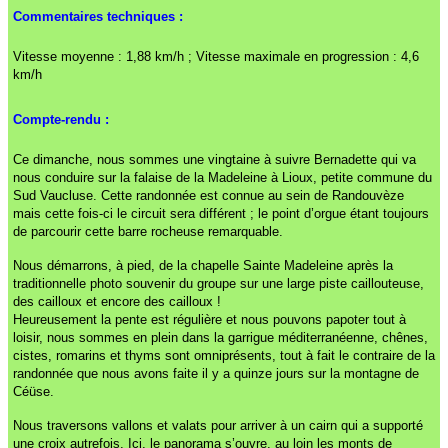
Commentaires techniques :
Vitesse moyenne : 1,88 km/h ; Vitesse maximale en progression : 4,6
km/h
Compte-rendu :
Ce dimanche, nous sommes une vingtaine à suivre Bernadette qui va
nous conduire sur la falaise de la Madeleine à Lioux, petite commune du
Sud Vaucluse. Cette randonnée est connue au sein de Randouvèze
mais cette fois-ci le circuit sera différent ; le point d’orgue étant toujours
de parcourir cette barre rocheuse remarquable.
Nous démarrons, à pied, de la chapelle Sainte Madeleine après la
traditionnelle photo souvenir du groupe sur une large piste caillouteuse,
des cailloux et encore des cailloux !
Heureusement la pente est régulière et nous pouvons papoter tout à
loisir, nous sommes en plein dans la garrigue méditerranéenne, chênes,
cistes, romarins et thyms sont omniprésents, tout à fait le contraire de la
randonnée que nous avons faite il y a quinze jours sur la montagne de
Céüse.
Nous traversons vallons et valats pour arriver à un cairn qui a supporté
une croix autrefois. Ici, le panorama s’ouvre, au loin les monts de