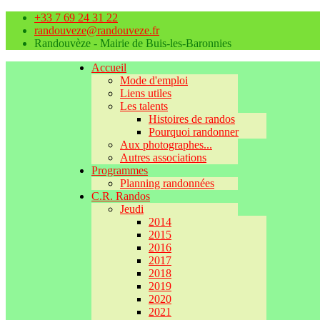
+33 7 69 24 31 22
randouveze@randouveze.fr
Randouvèze - Mairie de Buis-les-Baronnies
Accueil
Mode d'emploi
Liens utiles
Les talents
Histoires de randos
Pourquoi randonner
Aux photographes...
Autres associations
Programmes
Planning randonnées
C.R. Randos
Jeudi
2014
2015
2016
2017
2018
2019
2020
2021