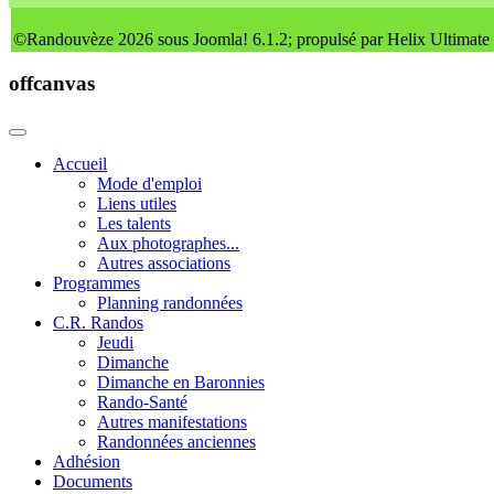
©Randouvèze 2026 sous Joomla! 6.1.2; propulsé par Helix Ultimate
offcanvas
Accueil
Mode d'emploi
Liens utiles
Les talents
Aux photographes...
Autres associations
Programmes
Planning randonnées
C.R. Randos
Jeudi
Dimanche
Dimanche en Baronnies
Rando-Santé
Autres manifestations
Randonnées anciennes
Adhésion
Documents