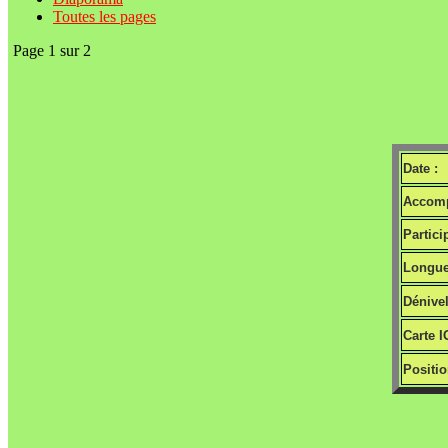
Toutes les pages
Page 1 sur 2
Date :
Accomp
Partici
Longue
Dénivel
Carte I
Positio