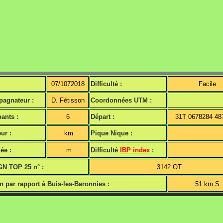
07/1072018
Difficulté :
Facile
agnateur :
D. Fétisson
Coordonnées UTM :
pants :
6
Départ :
31T 0678284 48
ur :
km
Pique Nique :
ée :
m
Difficulté
IBP index
:
GN TOP 25 n° :
3142 OT
n par rapport à Buis-les-Baronnies :
51 km S