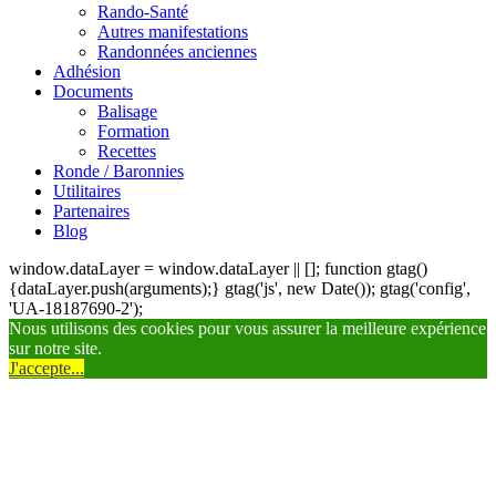
Rando-Santé
Autres manifestations
Randonnées anciennes
Adhésion
Documents
Balisage
Formation
Recettes
Ronde / Baronnies
Utilitaires
Partenaires
Blog
window.dataLayer = window.dataLayer || []; function gtag()
{dataLayer.push(arguments);} gtag('js', new Date()); gtag('config',
'UA-18187690-2');
Nous utilisons des cookies pour vous assurer la meilleure expérience
sur notre site.
J'accepte...