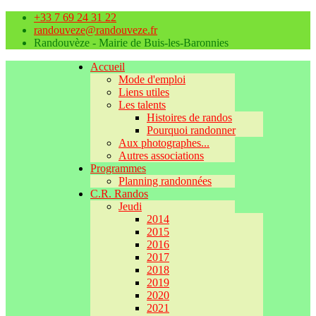
+33 7 69 24 31 22
randouveze@randouveze.fr
Randouvèze - Mairie de Buis-les-Baronnies
Accueil
Mode d'emploi
Liens utiles
Les talents
Histoires de randos
Pourquoi randonner
Aux photographes...
Autres associations
Programmes
Planning randonnées
C.R. Randos
Jeudi
2014
2015
2016
2017
2018
2019
2020
2021