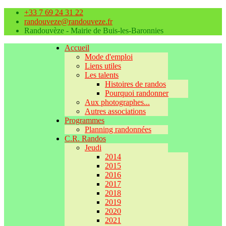
+33 7 69 24 31 22
randouveze@randouveze.fr
Randouvèze - Mairie de Buis-les-Baronnies
Accueil
Mode d'emploi
Liens utiles
Les talents
Histoires de randos
Pourquoi randonner
Aux photographes...
Autres associations
Programmes
Planning randonnées
C.R. Randos
Jeudi
2014
2015
2016
2017
2018
2019
2020
2021