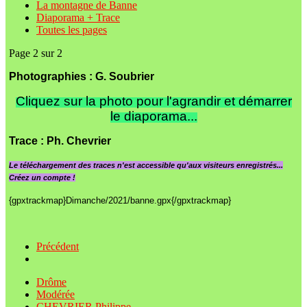
La montagne de Banne
Diaporama + Trace
Toutes les pages
Page 2 sur 2
Photographies : G. Soubrier
Cliquez sur la photo pour l'agrandir et démarrer
le diaporama...
Trace
: Ph. Chevrier
Le
téléchargement des traces n'est accessible qu'aux visiteurs enregistrés...
Créez un compte !
{gpxtrackmap}Dimanche/2021/banne.gpx{/gpxtrackmap}
Précédent
Drôme
Modérée
CHEVRIER Philippe