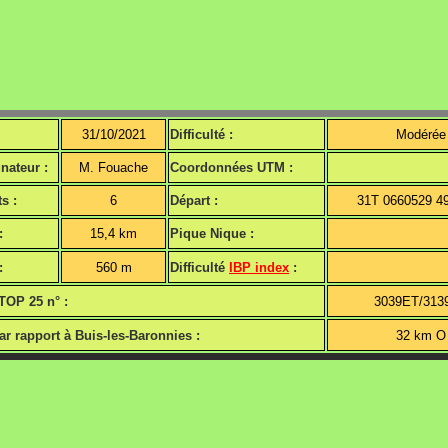
31/10/2021
Difficulté :
Modérée
ateur :
M. Fouache
Coordonnées UTM :
s :
6
Départ :
31T 0660529 4
:
15,4 km
Pique Nique :
:
560 m
Difficulté
IBP index
:
TOP 25 n° :
3039ET/313
ar rapport à Buis-les-Baronnies :
32 km O