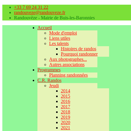
+33 7 69 24 31 22
randouveze@randouveze.fr
Randouvèze - Mairie de Buis-les-Baronnies
Accueil
Mode d'emploi
Liens utiles
Les talents
Histoires de randos
Pourquoi randonner
Aux photographes...
Autres associations
Programmes
Planning randonnées
C.R. Randos
Jeudi
2014
2015
2016
2017
2018
2019
2020
2021