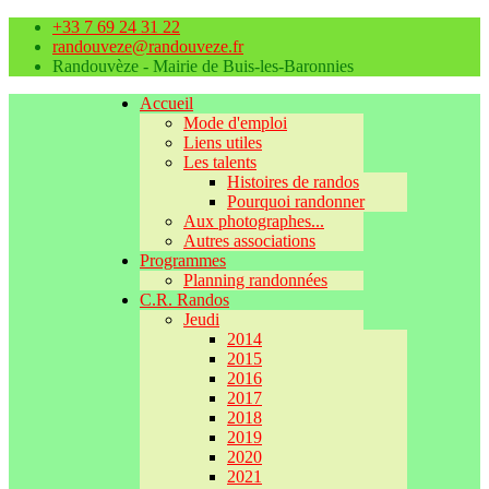
+33 7 69 24 31 22
randouveze@randouveze.fr
Randouvèze - Mairie de Buis-les-Baronnies
Accueil
Mode d'emploi
Liens utiles
Les talents
Histoires de randos
Pourquoi randonner
Aux photographes...
Autres associations
Programmes
Planning randonnées
C.R. Randos
Jeudi
2014
2015
2016
2017
2018
2019
2020
2021