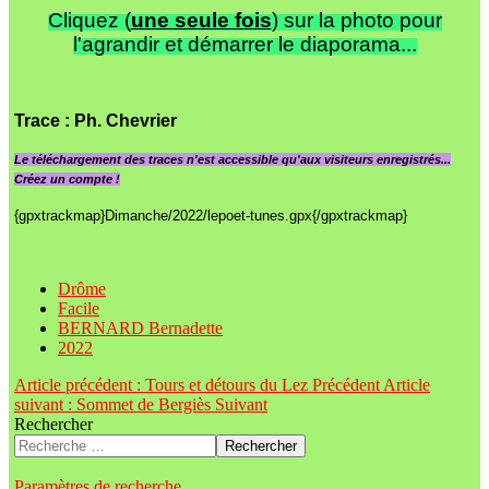
Cliquez (
une seule fois
) sur la photo pour
l'agrandir et démarrer le diaporama...
Trace
: Ph. Chevrier
Le
téléchargement des traces n'est accessible qu'aux visiteurs enregistrés...
Créez un compte !
{gpxtrackmap}Dimanche/2022/lepoet-tunes.gpx{/gpxtrackmap}
Drôme
Facile
BERNARD Bernadette
2022
Article précédent : Tours et détours du Lez
Précédent
Article
suivant : Sommet de Bergiès
Suivant
Rechercher
Rechercher
Paramètres de recherche