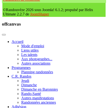
©Randouvèze 2026 sous Joomla! 6.1.2; propulsé par Helix
Ultimate 2.2.7 de
JoomShaper
offcanvas
Accueil
Mode d'emploi
Liens utiles
Les talents
Aux photographes...
Autres associations
Programmes
Planning randonnées
C.R. Randos
Jeudi
Dimanche
Dimanche en Baronnies
Rando-Santé
Autres manifestations
Randonnées anciennes
Adhésion