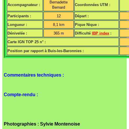
Bernadette
Accompagnateur :
Coordonnées UTM :
Bernard
Participants :
12
Départ :
Longueur :
8,1 km
Pique Nique :
Dénivelée :
365 m
Difficulté
IBP index
:
Carte IGN TOP 25 n° :
Position par rapport à Buis-les-Baronnies :
Commentaires techniques :
Compte-rendu :
Photographies : Sylvie Montenoise