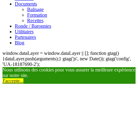
Documents
Balisage
Formation
Recettes
Ronde / Baronnies
Utilitaires
Partenaires
Blog
window.dataLayer = window.dataLayer || []; function gtag()
{dataLayer.push(arguments);} gtag('js', new Date()); gtag('config',
'UA-18187690-2');
Nous utilisons des cookies pour vous assurer la meilleure expérience
sur notre site.
J'accepte...