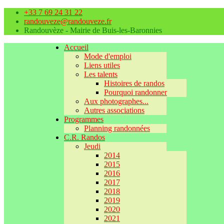
+33 7 69 24 31 22
randouveze@randouveze.fr
Randouvèze - Mairie de Buis-les-Baronnies
Accueil
Mode d'emploi
Liens utiles
Les talents
Histoires de randos
Pourquoi randonner
Aux photographes...
Autres associations
Programmes
Planning randonnées
C.R. Randos
Jeudi
2014
2015
2016
2017
2018
2019
2020
2021