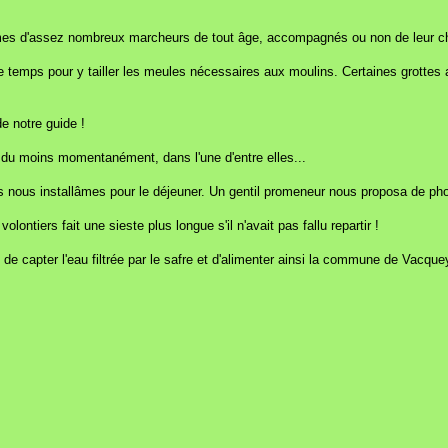
âmes d'assez nombreux marcheurs de tout âge, accompagnés ou non de leur ch
 temps pour y tailler les meules nécessaires aux moulins. Certaines grottes ai
de notre guide !
er, du moins momentanément, dans l'une d'entre elles...
ous nous installâmes pour le déjeuner. Un gentil promeneur nous proposa de pho
ontiers fait une sieste plus longue s'il n'avait pas fallu repartir !
s de capter l'eau filtrée par le safre et d'alimenter ainsi la commune de Vac