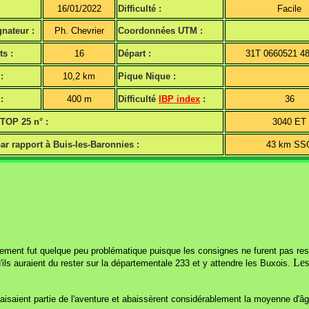
16/01/2022
Difficulté :
Facile
nateur :
Ph. Chevrier
Coordonnées UTM :
ts :
16
Départ :
31T 0660521 4
:
10,2 km
Pique Nique :
:
400 m
Difficulté
IBP index
:
36
 TOP 25 n° :
3040 ET
ar rapport à Buis-les-Baronnies :
43 km SS
ement fut quelque peu problématique puisque les consignes ne furent pas respe
Les
u'ils auraient du rester sur la départementale 233 et y attendre les Buxois.
isaient partie de l'aventure et abaissèrent considérablement la moyenne d'âge