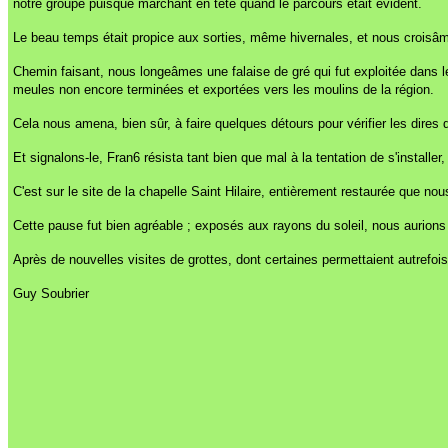
notre groupe puisque marchant en tête quand le parcours était évident.
Le beau temps était propice aux sorties, même hivernales, et nous crois
Chemin faisant, nous longeâmes une falaise de gré qui fut exploitée dans le
meules non encore terminées et exportées vers les moulins de la région.
Cela nous amena, bien sûr, à faire quelques détours pour vérifier les dires 
Et signalons-le, Fran6 résista tant bien que mal à la tentation de s'install
C'est sur le site de la chapelle Saint Hilaire, entièrement restaurée que n
Cette pause fut bien agréable ; exposés aux rayons du soleil, nous aurions vol
Après de nouvelles visites de grottes, dont certaines permettaient autrefoi
Guy Soubrier