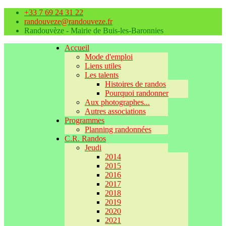
+33 7 69 24 31 22
randouveze@randouveze.fr
Randouvèze - Mairie de Buis-les-Baronnies
Accueil
Mode d'emploi
Liens utiles
Les talents
Histoires de randos
Pourquoi randonner
Aux photographes...
Autres associations
Programmes
Planning randonnées
C.R. Randos
Jeudi
2014
2015
2016
2017
2018
2019
2020
2021