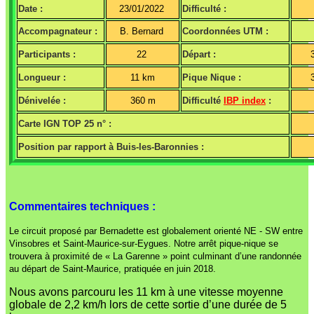
Date :
23/01/2022
Difficulté :
Accompagnateur :
B. Bernard
Coordonnées UTM :
Participants :
22
Départ :
Longueur :
11 km
Pique Nique :
Dénivelée :
360 m
Difficulté
IBP index
:
Carte IGN TOP 25 n° :
Position par rapport à Buis-les-Baronnies :
Commentaires techniques :
Le circuit proposé par Bernadette est globalement orienté NE - SW entre
Vinsobres et Saint-Maurice-sur-Eygues. Notre arrêt pique-nique se
trouvera à proximité de « La Garenne » point culminant d’une randonnée
au départ de Saint-Maurice, pratiquée en juin 2018.
Nous avons parcouru les 11 km à une vitesse moyenne
globale de 2,2 km/h lors de cette sortie d’une durée de 5