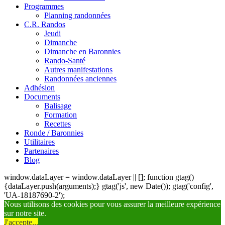
Programmes
Planning randonnées
C.R. Randos
Jeudi
Dimanche
Dimanche en Baronnies
Rando-Santé
Autres manifestations
Randonnées anciennes
Adhésion
Documents
Balisage
Formation
Recettes
Ronde / Baronnies
Utilitaires
Partenaires
Blog
window.dataLayer = window.dataLayer || []; function gtag()
{dataLayer.push(arguments);} gtag('js', new Date()); gtag('config',
'UA-18187690-2');
Nous utilisons des cookies pour vous assurer la meilleure expérience
sur notre site.
J'accepte...