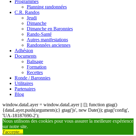
Programmes
Planning randonnées
C.R. Randos
Jeudi
Dimanche
Dimanche en Baronnies
Rando-Santé
Autres manifestations
Randonnées anciennes
Adhésion
Documents
Balisage
Formation
Recettes
Ronde / Baronnies
Utilitaires
Partenaires
Blog
window.dataLayer = window.dataLayer || []; function gtag()
{dataLayer.push(arguments);} gtag('js', new Date()); gtag('config',
'UA-18187690-2');
Nous utilisons des cookies pour vous assurer la meilleure expérience
sur notre site.
J'accepte...