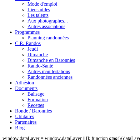
Mode d'emploi
Liens utiles
Les talents
Aux photographes...
Autres associations
Programmes
Planning randonnées
C.R. Randos
Jeudi
Dimanche
Dimanche en Baronnies
Rando-Santé
Autres manifestations
Randonnées anciennes
Adhésion
Documents
Balisage
Formation
Recettes
Ronde / Baronnies
Utilitaires
Partenaires
Blog
window.dataLayer = window.dataLayer || []; function gtag(){dataLayer