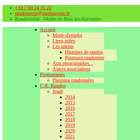
+33 7 69 24 31 22
randouveze@randouveze.fr
Randouvèze - Mairie de Buis-les-Baronnies
Accueil
Mode d'emploi
Liens utiles
Les talents
Histoires de randos
Pourquoi randonner
Aux photographes...
Autres associations
Programmes
Planning randonnées
C.R. Randos
Jeudi
2014
2015
2016
2017
2018
2019
2020
2021