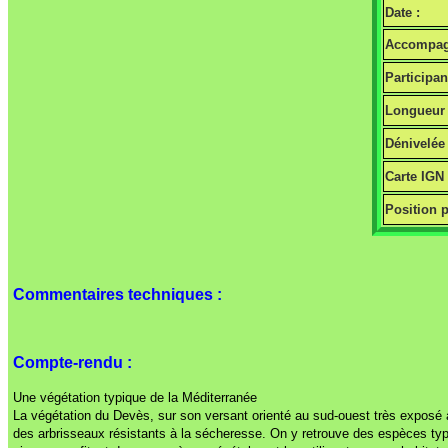
Date :
Accompag
Participan
Longueur 
Dénivelée 
Carte IGN
Position p
Commentaires techniques :
Compte-rendu :
Une végétation typique de la Méditerranée
La végétation du Devès, sur son versant orienté au sud-ouest très exposé a
des arbrisseaux résistants à la sécheresse. On y retrouve des espèces ty