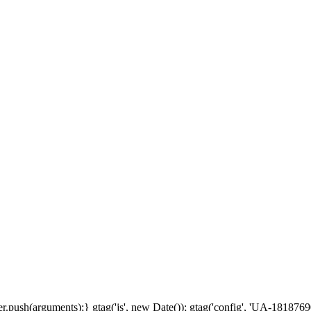
.push(arguments);} gtag('js', new Date()); gtag('config', 'UA-18187690