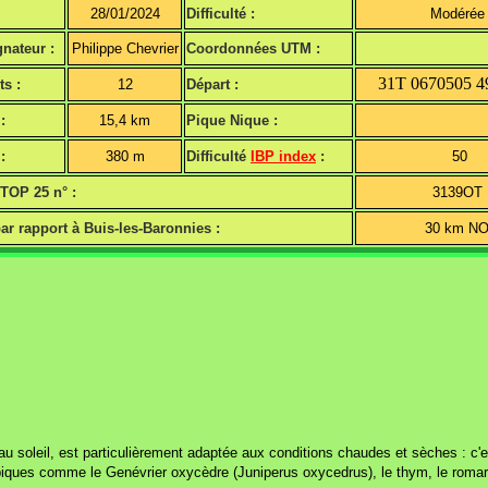
28/01/2024
Difficulté :
Modérée
nateur :
Philippe Chevrier
Coordonnées UTM :
31T 0670505 4
ts :
12
Départ :
:
15,4 km
Pique Nique :
:
380 m
Difficulté
IBP index
:
50
 TOP 25 n° :
3139OT
ar rapport à Buis-les-Baronnies :
30 km N
u soleil, est particulièrement adaptée aux conditions chaudes et sèches : c'
piques comme le Genévrier oxycèdre (Juniperus oxycedrus), le thym, le romar