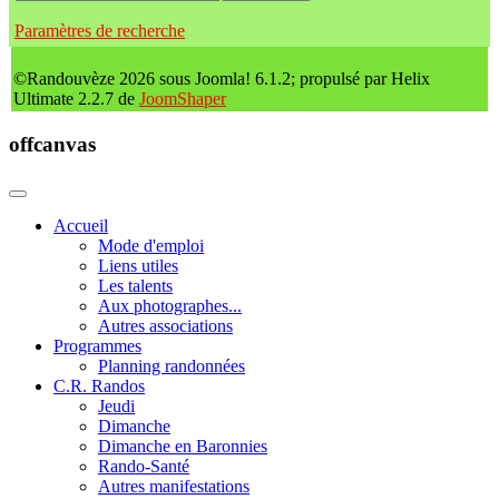
Paramètres de recherche
©Randouvèze 2026 sous Joomla! 6.1.2; propulsé par Helix
Ultimate 2.2.7 de
JoomShaper
offcanvas
Accueil
Mode d'emploi
Liens utiles
Les talents
Aux photographes...
Autres associations
Programmes
Planning randonnées
C.R. Randos
Jeudi
Dimanche
Dimanche en Baronnies
Rando-Santé
Autres manifestations