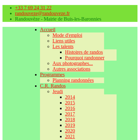
+33 7 69 24 31 22
randouveze@randouveze.fr
Randouvèze - Mairie de Buis-les-Baronnies
Accueil
Mode d'emploi
Liens utiles
Les talents
Histoires de randos
Pourquoi randonner
Aux photographes...
Autres associations
Programmes
Planning randonnées
C.R. Randos
Jeudi
2014
2015
2016
2017
2018
2019
2020
2021