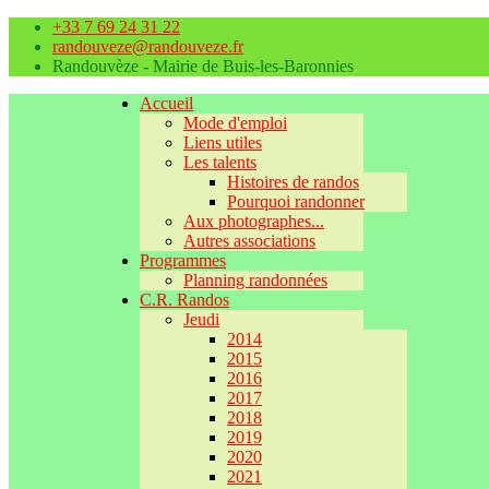
+33 7 69 24 31 22
randouveze@randouveze.fr
Randouvèze - Mairie de Buis-les-Baronnies
Accueil
Mode d'emploi
Liens utiles
Les talents
Histoires de randos
Pourquoi randonner
Aux photographes...
Autres associations
Programmes
Planning randonnées
C.R. Randos
Jeudi
2014
2015
2016
2017
2018
2019
2020
2021