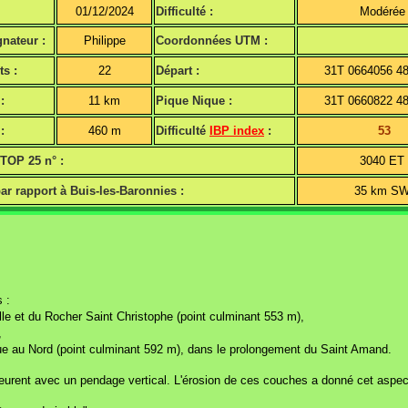
01/12/2024
Difficulté :
Modérée
nateur :
Philippe
Coordonnées UTM :
ts :
22
Départ :
31T 0664056 4
:
11 km
Pique Nique :
31T 0660822 4
:
460 m
Difficulté
IBP index
:
53
 TOP 25 n° :
3040 ET
ar rapport à Buis-les-Baronnies :
35 km S
 :
le et du Rocher Saint Christophe (point culminant 553 m),
,
tue au Nord (point culminant 592 m), dans le prolongement du Saint Amand.
fleurent avec un pendage vertical. L'érosion de ces couches a donné cet aspec