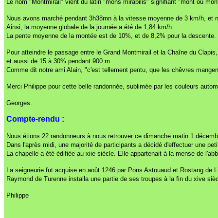
Le nom "Montmirail" vient du latin "mons mirabilis" signifiant "mont ou mo
Nous avons marché pendant 3h38mn à la vitesse moyenne de 3 km/h, et 
Ainsi, la moyenne globale de la journée a été de 1,84 km/h.
La pente moyenne de la montée est de 10%, et de 8,2% pour la descente.
Pour atteindre le passage entre le Grand Montmirail et la Chaîne du Clap
et aussi de 15 à 30% pendant 900 m.
Comme dit notre ami Alain, "c'est tellement pentu, que les chêvres mangen
Merci Philippe pour cette belle randonnée, sublimée par les couleurs autom
Georges.
Compte-rendu :
Nous étions 22 randonneurs à nous retrouver ce dimanche matin 1 décembre 
Dans l'après midi, une majorité de participants a décidé d'effectuer une peti
La chapelle a été édifiée au xiie siècle. Elle appartenait à la mense de l'
La seigneurie fut acquise en août 1246 par Pons Astouaud et Rostang de Libr
Raymond de Turenne installa une partie de ses troupes à la fin du xive sièc
Philippe