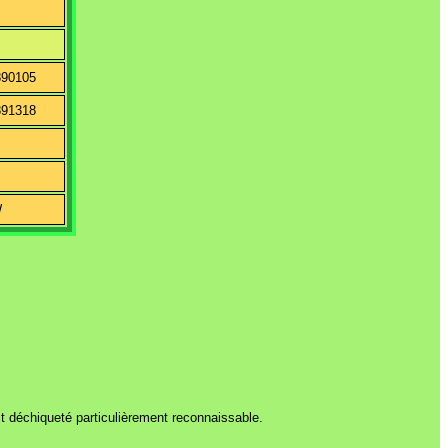
890105
891318
W
t déchiqueté particulièrement reconnaissable.