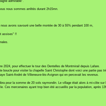
ntagne admirable".
nous nous sommes arrêtés durant 2h15mn.
is, nous avons savouré une belle montée de 30 à 55% pendant 100 m,
t assises" !!
nales.
2024, pour effectuer le tour des Dentelles de Montmirail depuis Lafare.
te boucle pour visiter la chapelle Saint Christophe dont voici une partie pas tr
abbaye Saint-André de Villeneuve-lès-Avignon qui en percevait les revenus.
a pour la somme de 20 sols raymondin. Le village était alors à mi-côte sur la 
le. Ces mercenaires ayant trop bien été accueillis par la population, après 1