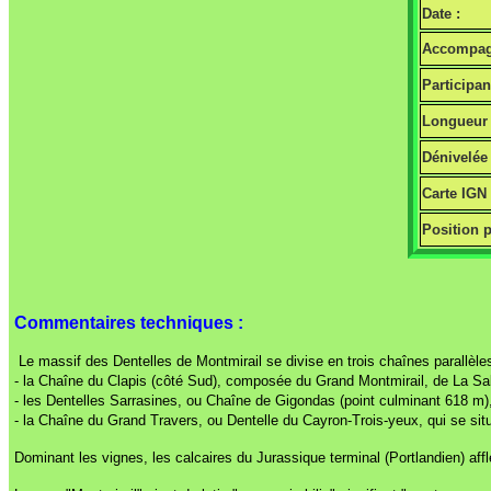
Date :
Accompag
Participan
Longueur 
Dénivelée 
Carte IGN
Position p
Commentaires techniques :
Le massif des Dentelles de Montmirail se divise en trois chaînes parallèles
- la Chaîne du Clapis (côté Sud), composée du Grand Montmirail, de La Sal
- les Dentelles Sarrasines, ou Chaîne de Gigondas (point culminant 618 m)
- la Chaîne du Grand Travers, ou Dentelle du Cayron-Trois-yeux, qui se si
Dominant les vignes, les calcaires du Jurassique terminal (Portlandien) af